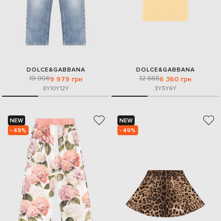
DOLCE&GABBANA
DOLCE&GABBANA
19 906
12 668
9 979 грн
6 360 грн
8Y
10Y
12Y
3Y
5Y
6Y
NEW
NEW
- 49%
- 49%