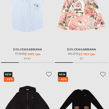
DOLCE&GABBANA
DOLCE&GABBANA
17 838
46 273
8 945 грн
23 163 грн
5Y
6Y
5Y
NEW
NEW
- 49%
- 49%