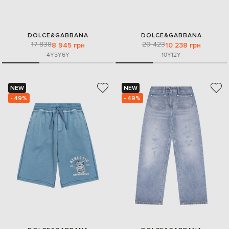
DOLCE&GABBANA
DOLCE&GABBANA
17 838
20 423
8 945 грн
10 238 грн
4Y
5Y
6Y
10Y
12Y
NEW
NEW
- 49%
- 49%