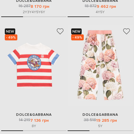
DOLCE&GABBANA
DOLCE&GABBANA
16 287
18 872
8 170 грн
9 462 грн
2Y
3Y
4Y
5Y
6Y
4Y
5Y
NEW
NEW
- 49%
- 49%
DOLCE&GABBANA
DOLCE&GABBANA
14 219
38 518
7 136 грн
19 285 грн
8Y
5Y