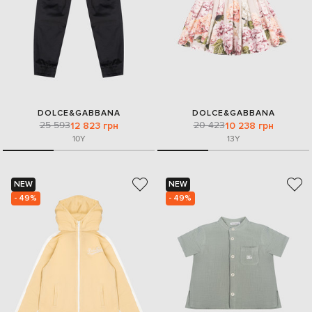
DOLCE&GABBANA
DOLCE&GABBANA
25 593
20 423
12 823 грн
10 238 грн
10Y
13Y
NEW
NEW
- 49%
- 49%