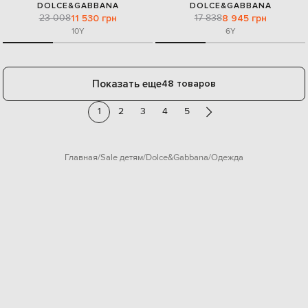
DOLCE&GABBANA
DOLCE&GABBANA
23 008
17 838
11 530 грн
8 945 грн
10Y
6Y
Показать еще
48 товаров
1
2
3
4
5
Главная
Sale детям
Dolce&Gabbana
Одежда