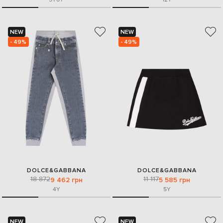
NEW
NEW
- 49%
- 49%
DOLCE&GABBANA
DOLCE&GABBANA
18 872
11 117
9 462 грн
5 585 грн
4Y
5Y
NEW
NEW