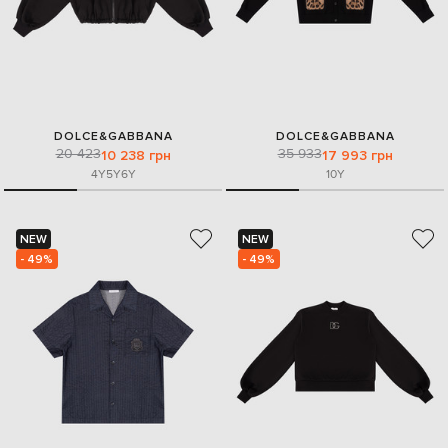
DOLCE&GABBANA
DOLCE&GABBANA
20 423
35 933
10 238 грн
17 993 грн
4Y
5Y
6Y
10Y
NEW
NEW
- 49%
- 49%