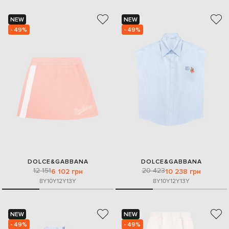
NEW
NEW
- 49%
- 49%
DOLCE&GABBANA
DOLCE&GABBANA
12 151
20 423
6 102 грн
10 238 грн
8Y
10Y
12Y
13Y
8Y
10Y
12Y
13Y
NEW
NEW
- 49%
- 49%