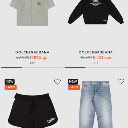
DOLCE&GABBANA
DOLCE&GABBANA
23 008
16 804
11 530 грн
8 428 грн
10Y
10Y
NEW
NEW
- 49%
- 49%