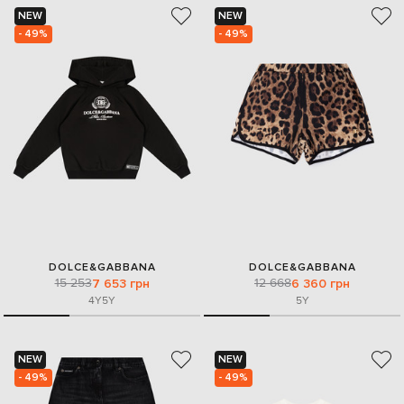
NEW
NEW
- 49%
- 49%
DOLCE&GABBANA
DOLCE&GABBANA
15 253
12 668
7 653 грн
6 360 грн
4Y
5Y
5Y
NEW
NEW
- 49%
- 49%