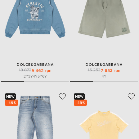
DOLCE&GABBANA
DOLCE&GABBANA
18 872
15 253
9 462 грн
7 653 грн
2Y
3Y
4Y
5Y
6Y
4Y
NEW
NEW
- 49%
- 49%