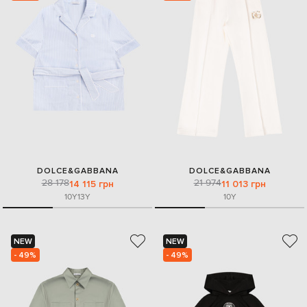
DOLCE&GABBANA
DOLCE&GABBANA
28 178
21 974
14 115 грн
11 013 грн
10Y
13Y
10Y
NEW
NEW
- 49%
- 49%