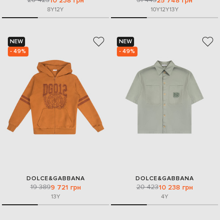
10 238 грн
25 748 грн
8Y
12Y
10Y
12Y
13Y
NEW
NEW
- 49%
- 49%
DOLCE&GABBANA
DOLCE&GABBANA
19 389
20 423
9 721 грн
10 238 грн
13Y
4Y