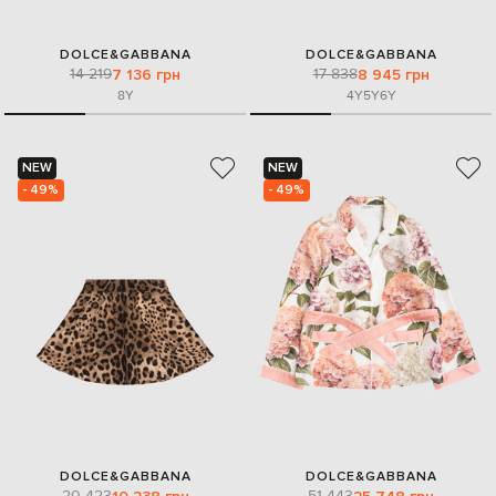
DOLCE&GABBANA
DOLCE&GABBANA
14 219
17 838
7 136 грн
8 945 грн
8Y
4Y
5Y
6Y
NEW
NEW
- 49%
- 49%
DOLCE&GABBANA
DOLCE&GABBANA
20 423
51 443