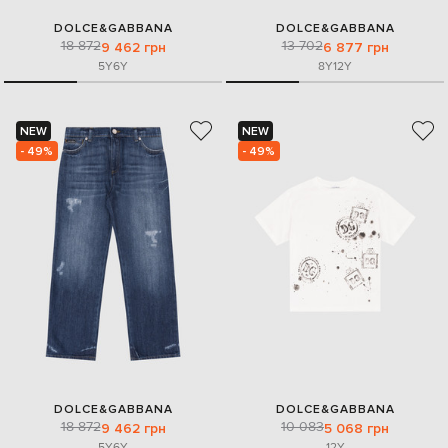
DOLCE&GABBANA
DOLCE&GABBANA
18 872
13 702
9 462 грн
6 877 грн
5Y
6Y
8Y
12Y
NEW
NEW
- 49%
- 49%
DOLCE&GABBANA
DOLCE&GABBANA
18 872
10 083
9 462 грн
5 068 грн
5Y
6Y
12Y