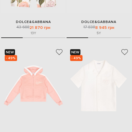
DOLCE&GABBANA
DOLCE&GABBANA
43 688
17 838
21 870 грн
8 945 грн
13Y
5Y
NEW
NEW
- 49%
- 49%