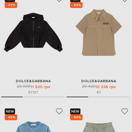
- 49%
- 49%
DOLCE&GABBANA
DOLCE&GABBANA
23 008
20 423
11 530 грн
10 238 грн
8Y
12Y
6Y
NEW
NEW
- 49%
- 49%