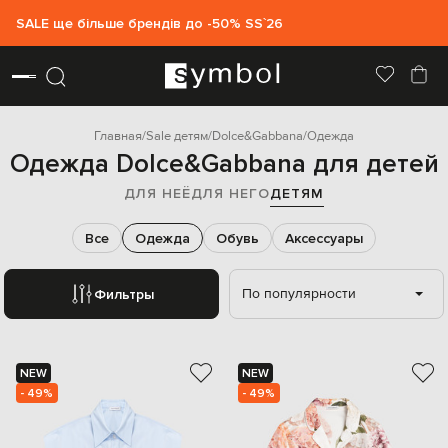
SALE ще більше брендів до -50% SS`26
Главная
Sale детям
Dolce&Gabbana
Одежда
Одежда Dolce&Gabbana для детей
ДЛЯ НЕЁ
ДЛЯ НЕГО
ДЕТЯМ
Все
Одежда
Обувь
Аксессуары
По популярности
Фильтры
NEW
NEW
- 49%
- 49%