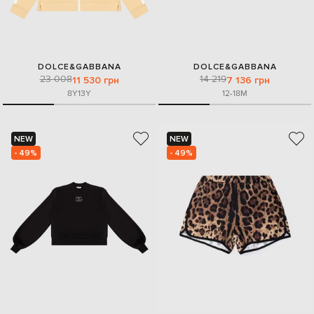
DOLCE&GABBANA
DOLCE&GABBANA
23 008
14 219
11 530 грн
7 136 грн
8Y
13Y
12-18M
NEW
NEW
- 49%
- 49%