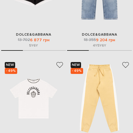
DOLCE&GABBANA
DOLCE&GABBANA
13 702
18 355
6 877 грн
9 204 грн
5Y
6Y
4Y
5Y
6Y
NEW
NEW
- 49%
- 49%