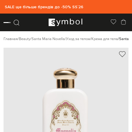
SALE ще більше брендів до -50% SS`26
Главная
Beauty
Santa Maria Novella
Уход за телом
Крема для тела
Santa M