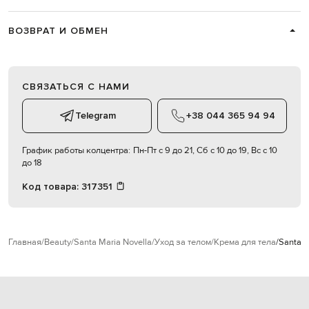
ВОЗВРАТ И ОБМЕН
СВЯЗАТЬСЯ С НАМИ
Telegram
+38 044 365 94 94
График работы колцентра:
Пн-Пт с 9 до 21, Сб с 10 до 19, Вс с 10
до 18
Код товара:
317351
Главная
Beauty
Santa Maria Novella
Уход за телом
Крема для тела
Santa M