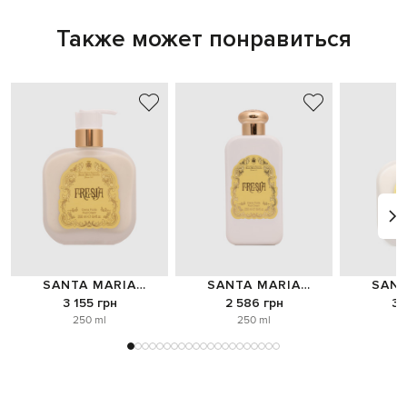
Также может понравиться
SANTA MARIA
SANTA MARIA
SANT
NOVELLA
NOVELLA
NO
3 155 грн
2 586 грн
3 
250 ml
250 ml
o