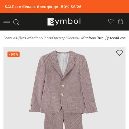
SALE ще більше брендів до -50% SS`26
Главная
Детям
Stefano Ricci
Одежда
Костюмы
Stefano Ricci Детский кост
- 60%