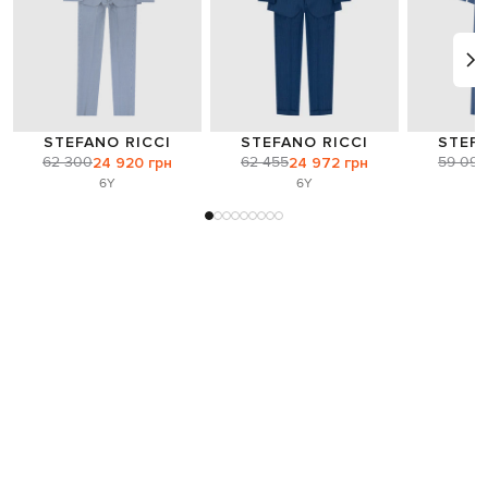
STEFANO RICCI
STEFANO RICCI
STEFA
62 300
62 455
59 094
24 920 грн
24 972 грн
6Y
6Y