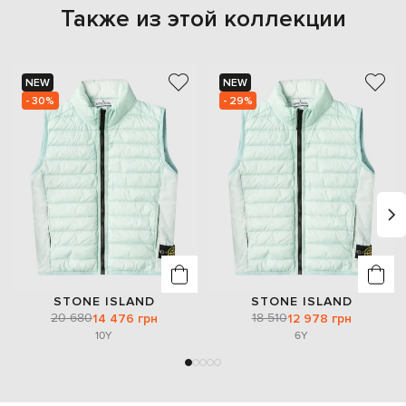
Также из этой коллекции
NEW
NEW
- 30%
- 29%
STONE ISLAND
STONE ISLAND
20 680
18 510
14 476 грн
12 978 грн
10Y
6Y