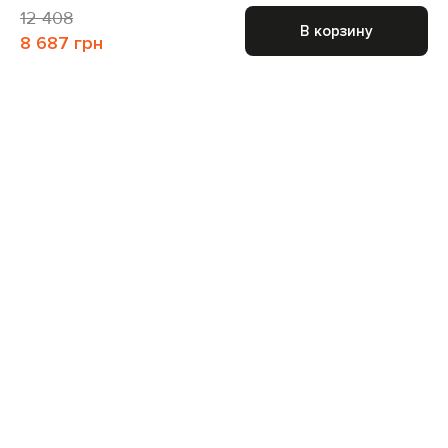
12 408
В корзину
8 687 грн
Присоединяйтесь к нам и получите доступ к
закрытым распродажам
Для неё
Для него
Подписаться