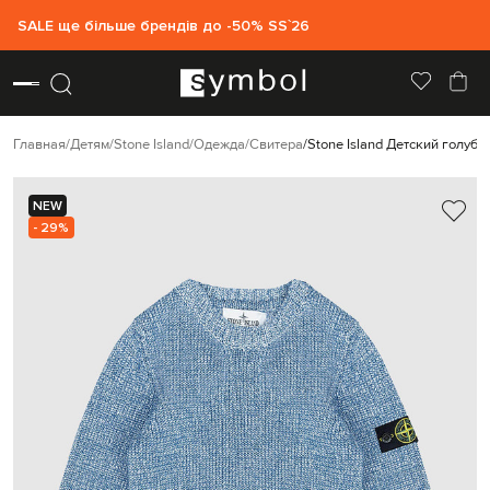
SALE ще більше брендів до -50% SS`26
Главная
Детям
Stone Island
Одежда
Свитера
Stone Island Детский голубо
NEW
- 29%