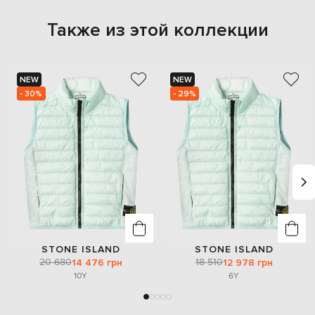
Также из этой коллекции
NEW
NEW
- 30%
- 29%
STONE ISLAND
STONE ISLAND
20 680
18 510
14 476 грн
12 978 грн
10Y
6Y