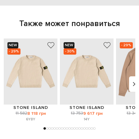
Также может понравиться
NEW
NEW
- 29%
- 29%
- 30%
STONE ISLAND
STONE ISLAND
STON
11 582
13 753
13 34
8 118 грн
9 617 грн
6Y
8Y
14Y