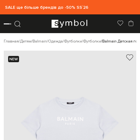
SALE ще більше брендів до -50% SS`26
Главная
Детям
Balmain
Одежда
Футболки
Футболки
Balmain Детская го
NEW