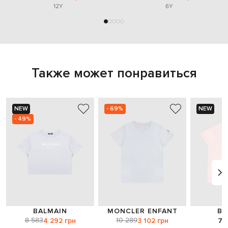
12Y
6Y
Также может понравиться
NEW
- 69%
NEW
- 49%
BALMAIN
MONCLER ENFANT
BA
8 583
10 289
4 292 грн
3 102 грн
7 