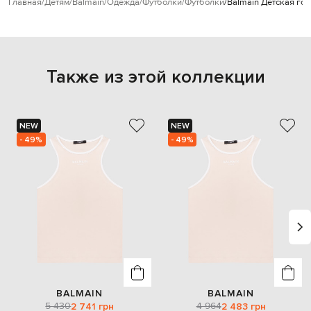
Главная
Детям
Balmain
Одежда
Футболки
Футболки
Balmain Детская го
Также из этой коллекции
NEW
NEW
- 49%
- 49%
BALMAIN
BALMAIN
5 430
4 964
2 741 грн
2 483 грн