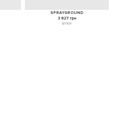
SPRAYGROUND
3 827 грн
8Y
10Y