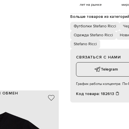
лет на рынке
мир
Больше товаров из категори
Футболки Stefano Ricci
Че
Одежда Stefano Ricci
Нови
Stefano Ricci
СВЯЗАТЬСЯ С НАМИ
Telegram
График работы колцентра:
Пн-П
И ОБМЕН
Код товара:
182613
50% хлопок, 50% модал
Италия
черный
вышивка
мальчик