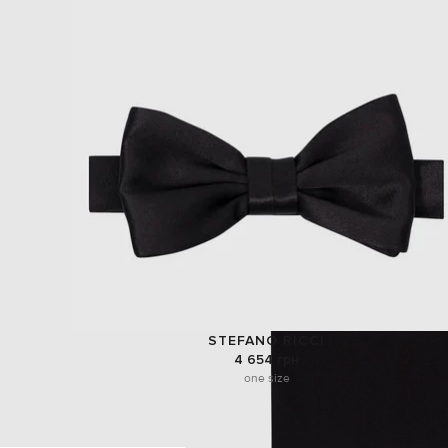
STEFANO RICCI
4 654 грн
one size