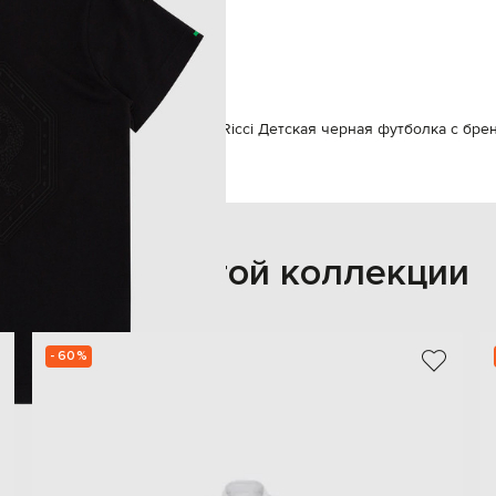
6Y
ручная или машинная стирка
120 см
да
Футболки
Футболки
Stefano Ricci Детская черная футболка с б
Также из этой коллекции
- 60%