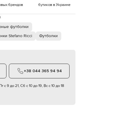
овых брендов
бутиков в Украине
EUR
Denmark
€
й
рные футболки
EUR
Estonia
€
нки Stefano Ricci
Футболки
EUR
Finland
€
EUR
France
€
+38 044 365 94 94
EUR
Germany
€
т с 9 до 21, Сб с 10 до 19, Вс с 10 до 18
EUR
Greece
€
EUR
Hungary
€
EUR