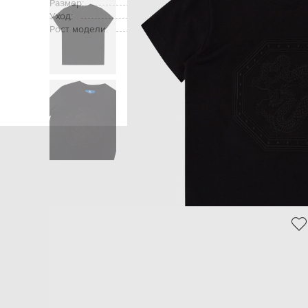
Размер:
Уход:
Рост модели:
Главная
Детям
Stefano Ricci
Одеж