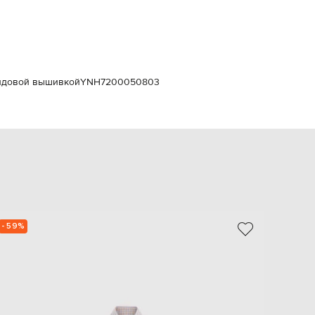
Italy
€
EUR
Latvia
€
EUR
рендовой вышивкой
YNH7200050803
Lithuania
€
EUR
Luxembourg
€
EUR
Netherlands
€
PLN
Poland
zł
- 59%
- 59%
EUR
Portugal
€
EUR
Romania
€