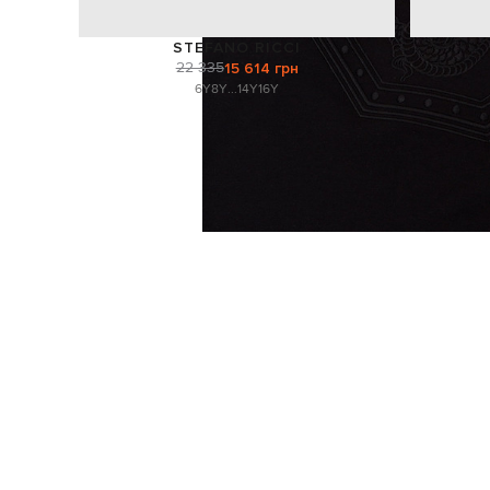
STEFANO RICCI
22 335
15 614 грн
6Y
8Y
...
14Y
16Y