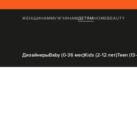
ЖЕНЩИНАМ
МУЖЧИНАМ
ДЕТЯМ
HOME
BEAUTY
Главная
Детям
Stefano Ricci
Одеж
Дизайнеры
Baby (0-36 мес)
Kids (2-12 лет)
Teen (13-