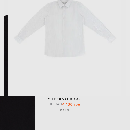
STEFANO RICCI
10 340
4 136 грн
6Y
10Y