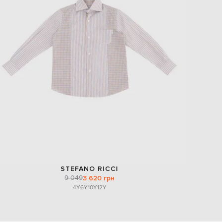
EUR
Slovakia
€
EUR
Slovenia
€
EUR
Spain
€
EUR
Sweden
€
UAH
Ukraine
₴
EUR
Other
€
STEFANO RICCI
9 049
3 620 грн
4Y
6Y
10Y
12Y