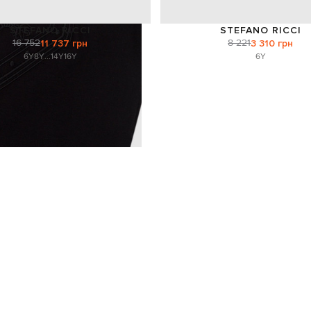
STEFANO RICCI
STEFANO RICCI
16 752
8 221
11 737 грн
3 310 грн
6Y
8Y
...
14Y
16Y
6Y