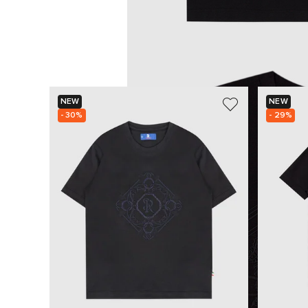
NEW
NEW
- 30%
- 29%