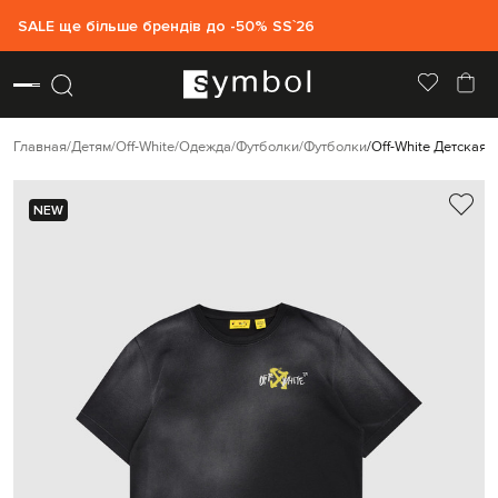
SALE ще більше брендів до -50% SS`26
Главная
Детям
Off-White
Одежда
Футболки
Футболки
Off-White Детская 
NEW