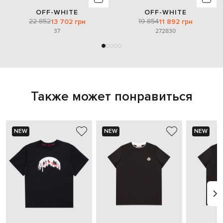
OFF-WHITE
OFF-WHITE
22 852
19 854
13 702 грн
11 892 грн
37
27
28
30
Также может понравиться
NEW
NEW
NEW