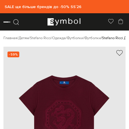
SALE ще більше брендів до -50% SS`26
Главная
Детям
Stefano Ricci
Одежда
Футболки
Футболки
Stefano Ricci 
- 59%