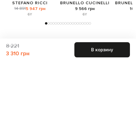
STEFANO RICCI
BRUNELLO CUCINELLI
BRUNELL
14 891
5 947 грн
9 566 грн
10 
6Y
6Y
8 221
В корзину
3 310 грн
Присоединяйтесь к нам и получите доступ к
закрытым распродажам
Для неё
Для него