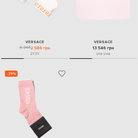
VERSACE
VERSACE
4 344
2 586 грн
13 546 грн
2Y
3Y
one size
- 39%