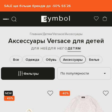
SALE ще більше брендів до -50% SS`26
Главная
Детям
Versace
Аксессуары
Аксессуары Versace для детей
ДЛЯ НЕЁ
ДЛЯ НЕГО
ДЕТЯМ
Все
Одежда
Обувь
Аксессуары
Белье
По популярности
Фильтры
NEW
- 40%
- 49%