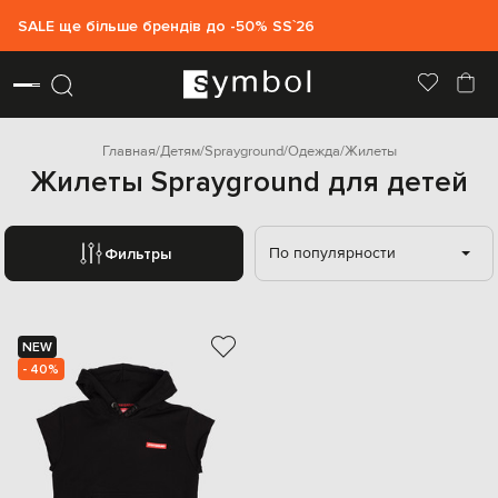
SALE ще більше брендів до -50% SS`26
Главная
Детям
Sprayground
Одежда
Жилеты
Жилеты Sprayground для детей
По популярности
Фильтры
NEW
- 40%