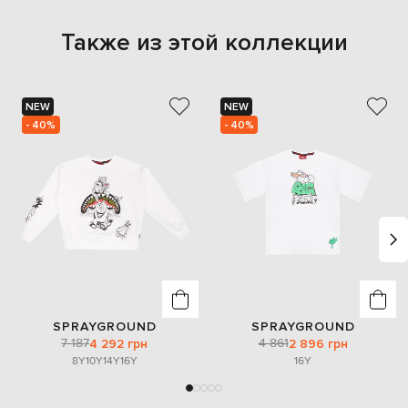
Также из этой коллекции
NEW
NEW
- 40%
- 40%
SPRAYGROUND
SPRAYGROUND
7 187
4 861
4 292 грн
2 896 грн
8Y
10Y
14Y
16Y
16Y