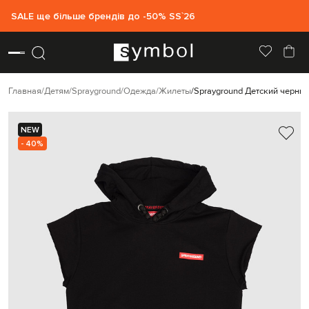
SALE ще більше брендів до -50% SS`26
Главная
Детям
Sprayground
Одежда
Жилеты
Sprayground Детский черны
NEW
- 40%