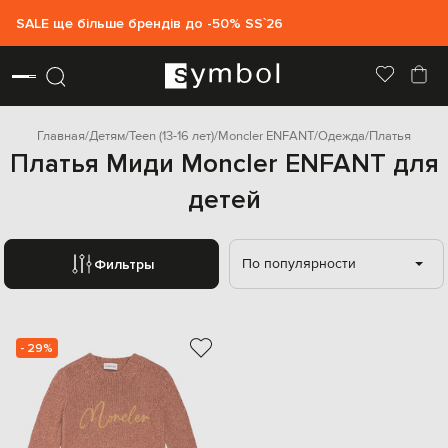
SALE ще більше брендів до -50% SS`26
Главная
Детям
Teen (13-16 лет)
Moncler ENFANT
Одежда
Платья
Платья Миди Moncler ENFANT для
детей
По популярности
Фильтры
- 29%