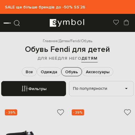
SALE ще більше брендів до -50% SS`26
Главная
Детям
Fendi
Обувь
Обувь Fendi для детей
ДЛЯ НЕЁ
ДЛЯ НЕГО
ДЕТЯМ
Все
Одежда
Обувь
Аксессуары
По популярности
Фильтры
- 39%
- 39%