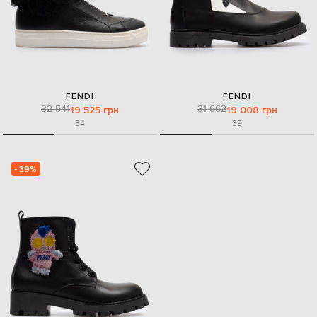
FENDI
FENDI
32 541
31 662
19 525 грн
19 008 грн
34
39
- 39%