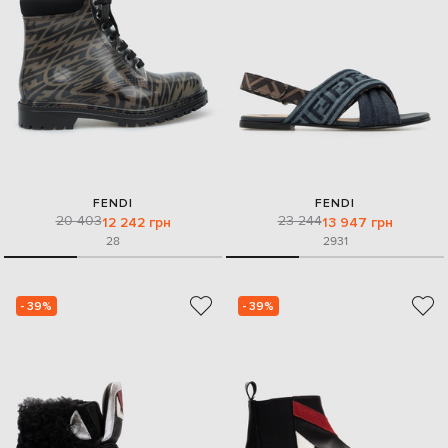
FENDI
FENDI
20 403
23 244
12 242 грн
13 947 грн
28
29
31
- 39%
- 39%