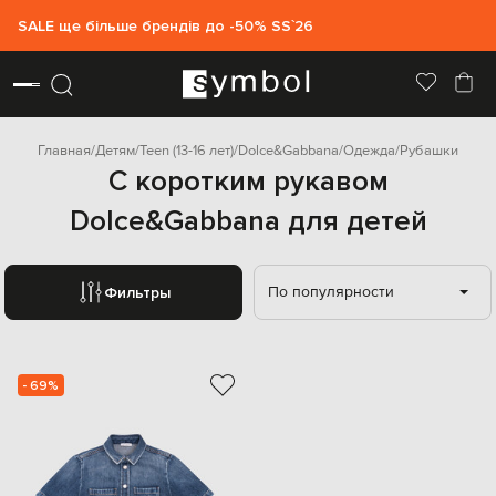
SALE ще більше брендів до -50% SS`26
Главная
Детям
Teen (13-16 лет)
Dolce&Gabbana
Одежда
Рубашки
С коротким рукавом
Dolce&Gabbana для детей
По популярности
Фильтры
- 69%