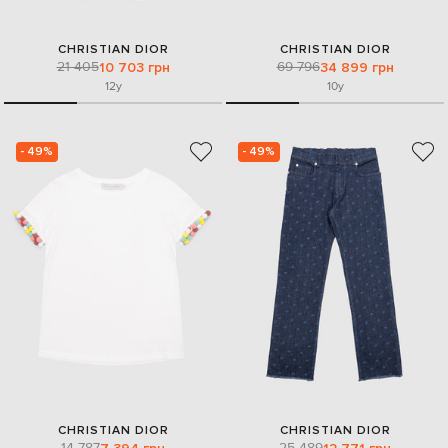
CHRISTIAN DIOR
CHRISTIAN DIOR
21 405
69 796
10 703 грн
34 899 грн
12y
10y
- 49%
- 49%
CHRISTIAN DIOR
CHRISTIAN DIOR
14 787
25 489