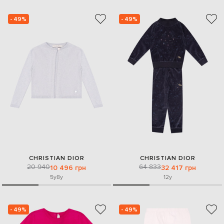
- 49%
- 49%
CHRISTIAN DIOR
CHRISTIAN DIOR
20 940
64 833
10 496 грн
32 417 грн
5y
8y
12y
- 49%
- 49%