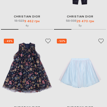
CHRISTIAN DIOR
CHRISTIAN DIOR
18 923
58 938
9 462 грн
29 470 грн
4y
5y
- 49%
- 50%