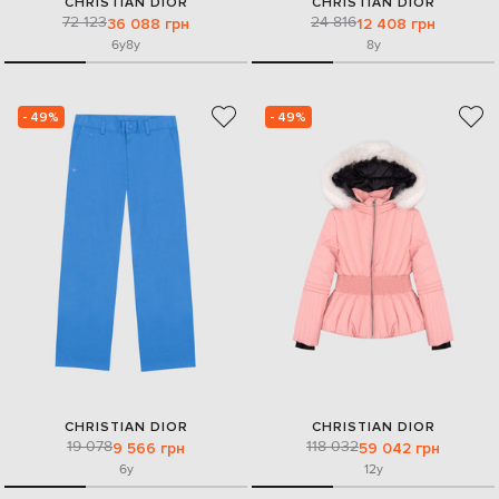
CHRISTIAN DIOR
CHRISTIAN DIOR
72 123
24 816
36 088 грн
12 408 грн
6y
8y
8y
- 49%
- 49%
CHRISTIAN DIOR
CHRISTIAN DIOR
19 078
118 032
9 566 грн
59 042 грн
6y
12y