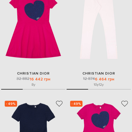
CHRISTIAN DIOR
CHRISTIAN DIOR
32 882
12 874
16 442 грн
6 464 грн
8y
10y
12y
- 49%
- 49%