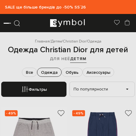
SALE ще більше брендів до -50% SS`26
Главная
Детям
Christian Dior
Одежда
Одежда Christian Dior для детей
ДЛЯ НЕЁ
ДЕТЯМ
Все
Одежда
Обувь
Аксессуары
По популярности
Фильтры
- 49%
- 49%