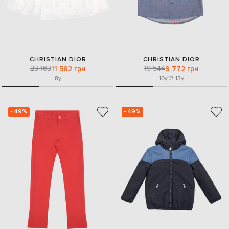
CHRISTIAN DIOR
CHRISTIAN DIOR
23 163
19 544
11 582 грн
9 772 грн
8y
10y
12-13y
- 49%
- 49%