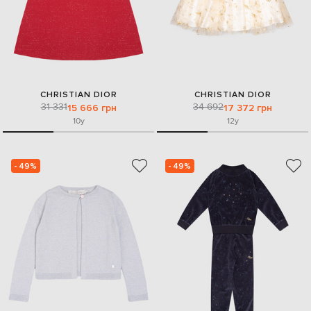
CHRISTIAN DIOR
CHRISTIAN DIOR
31 331
34 692
15 666 грн
17 372 грн
10y
12y
- 49%
- 49%