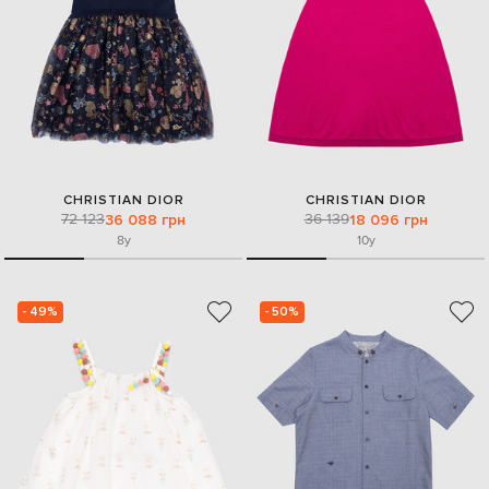
CHRISTIAN DIOR
CHRISTIAN DIOR
72 123
36 139
36 088 грн
18 096 грн
8y
10y
- 49%
- 50%