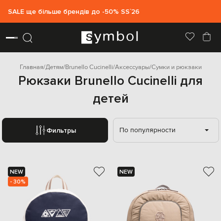
SALE ще більше брендів до -50% SS`26
Главная
Детям
Brunello Cucinelli
Аксессуары
Сумки и рюкзаки
Рюкзаки Brunello Cucinelli для
детей
По популярности
Фильтры
NEW
NEW
- 30%