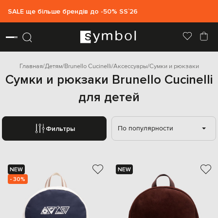
SALE ще більше брендів до -50% SS`26
Главная
Детям
Brunello Cucinelli
Аксессуары
Сумки и рюкзаки
Сумки и рюкзаки Brunello Cucinelli
для детей
По популярности
Фильтры
NEW
NEW
- 30%