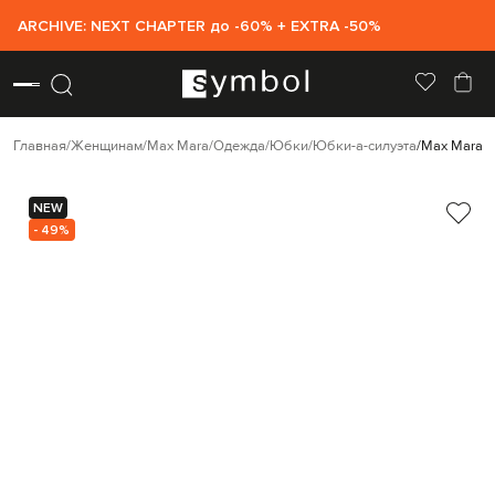
ARCHIVE: NEXT CHAPTER до -60% + EXTRA -50%
Главная
Женщинам
Max Mara
Одежда
Юбки
Юбки-а-силуэта
Max Mara 
NEW
- 49%