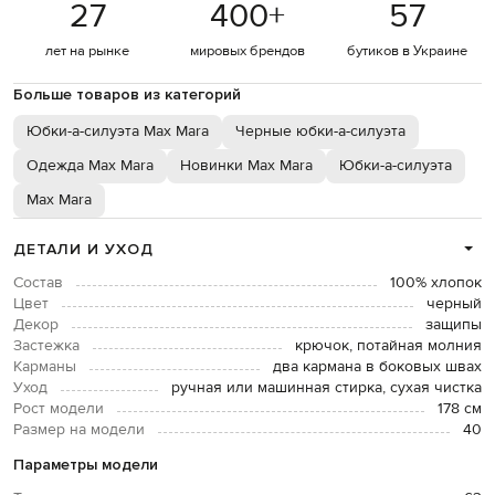
27
400
+
57
лет на рынке
мировых брендов
бутиков в Украине
Больше товаров из категорий
Юбки-а-силуэта Max Mara
Черные юбки-а-силуэта
Одежда Max Mara
Новинки Max Mara
Юбки-а-силуэта
Max Mara
ДЕТАЛИ И УХОД
Состав
100% хлопок
Цвет
черный
Декор
защипы
Застежка
крючок, потайная молния
Карманы
два кармана в боковых швах
Уход
ручная или машинная стирка, сухая чистка
Рост модели
178 см
Размер на модели
40
Параметры модели