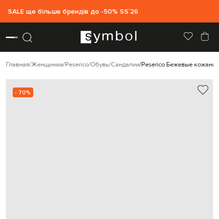
SALE ще більше брендів до -50% SS`26
Главная
Женщинам
Peserico
Обувь
Сандалии
Peserico Бежевые кожаные
- 70%