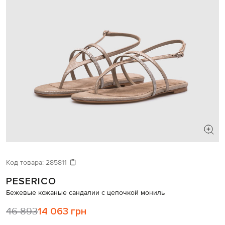
ИЩЕТЕ НОВЫЙ ОБРАЗ?
Давайте подберем что-то еще
Код товара:
285811
PESERICO
Похожие товары
Бежевые кожаные сандалии с цепочкой мониль
46 893
14 063 грн