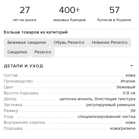
27
400
+
57
лет на рынке
мировых брендов
бутиков в Украине
Больше товаров из категорий
Бежевые сандалии
Обувь Peserico
Новинки Peserico
Сандалии
Peserico
ДЕТАЛИ И УХОД
Состав
кожа
Производство
Италия
Цвет
бежевый
Высота подошвы
0,8 см
Декор
цепочка мониль, блестящая текстура
Застежка
регулируемый ремешок
Размер
39
Уход
специализированная чистка
Внутренняя отделка
кожа
Подошва
кожа/резина
Стелька
кожа