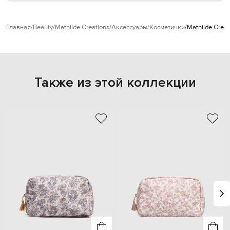
Главная
Beauty
Mathilde Creations
Аксессуары
Косметички
Mathilde Crea
Также из этой коллекции