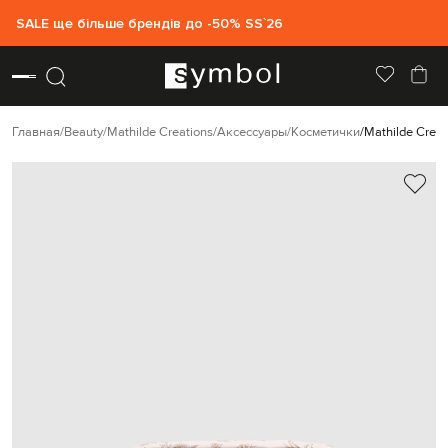
SALE ще більше брендів до -50% SS`26
Главная
Beauty
Mathilde Creations
Аксессуары
Косметички
Mathilde Crea