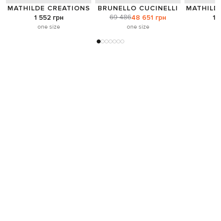
MATHILDE CREATIONS
BRUNELLO CUCINELLI
MATHILD
69 486
1 552 грн
48 651 грн
1 
one size
one size
o