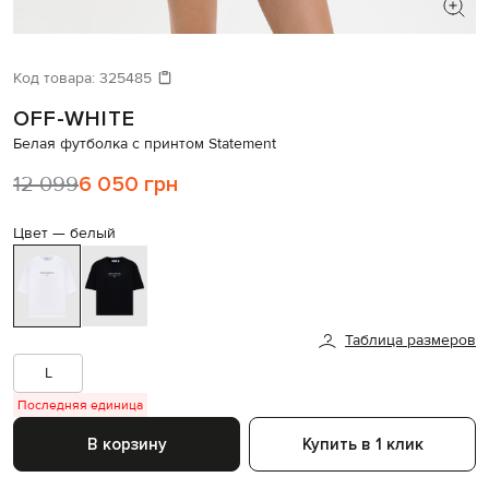
ИЩЕТЕ НОВЫЙ ОБРАЗ?
Давайте подберем что-то еще
Код товара:
325485
OFF-WHITE
Похожие товары
Белая футболка с принтом Statement
12 099
6 050 грн
Цвет —
белый
Таблица размеров
L
Последняя единица
В корзину
Купить в 1 клик