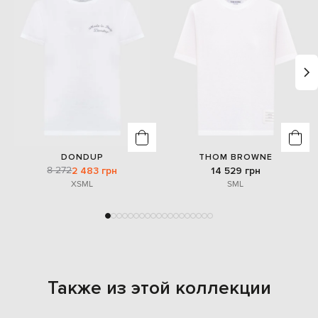
DONDUP
THOM BROWNE
8 272
2 483 грн
14 529 грн
XS
M
L
S
M
L
Также из этой коллекции