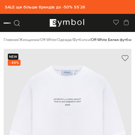
SALE ще більше брендів до -50% SS`26
Главная
Женщинам
Off-White
Одежда
Футболки
Off-White Белая футболк
NEW
- 49%