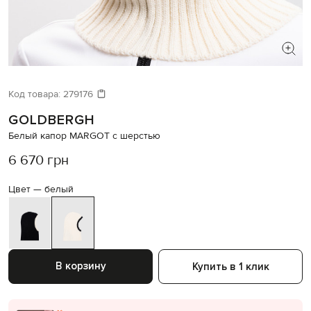
ИЩЕТЕ НОВЫЙ ОБРАЗ?
Давайте подберем что-то еще
Код товара:
279176
GOLDBERGH
Похожие товары
Белый капор MARGOT с шерстью
6 670 грн
Цвет —
белый
В корзину
Купить в 1 клик