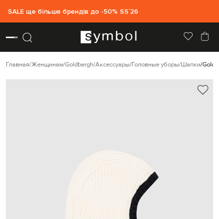
SALE ще більше брендів до -50% SS`26
Главная
Женщинам
Goldbergh
Аксессуары
Головные уборы
Шапки
Goldb