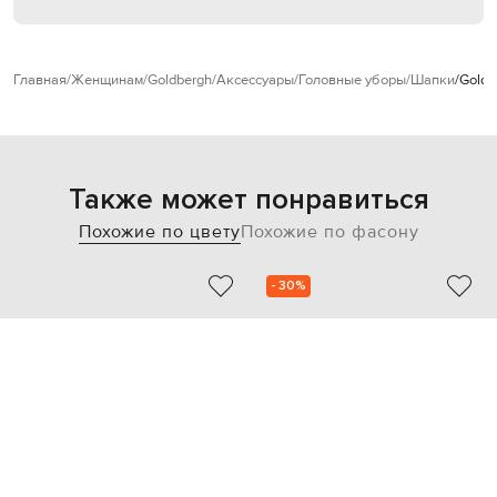
Главная
Женщинам
Goldbergh
Аксессуары
Головные уборы
Шапки
Goldb
Также может понравиться
Похожие по цвету
Похожие по фасону
- 30%