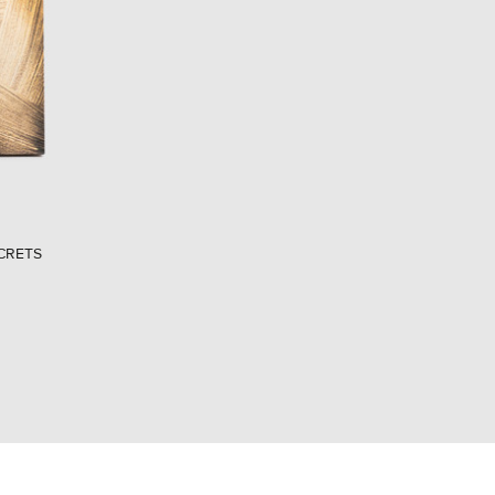
EUR
Denmark
€
EUR
Estonia
€
EUR
Finland
€
EUR
France
€
CRETS
EUR
Germany
€
EUR
Greece
€
EUR
Hungary
€
EUR
Italy
€