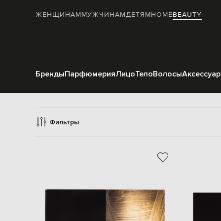
ЖЕНЩИНАМ
МУЖЧИНАМ
ДЕТЯМ
HOME
BEAUTY
Бренды
Парфюмерия
Лицо
Тело
Волосы
Аксессуа
А
Фильтры