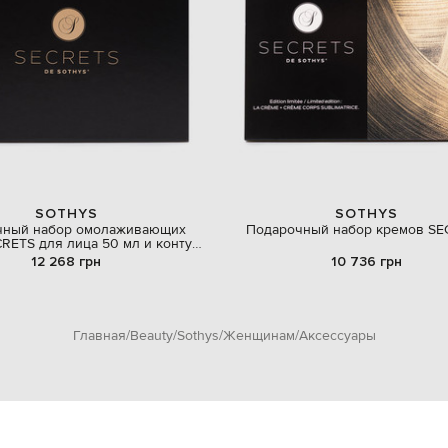
SOTHYS
SOTHYS
чный набор омолаживающих
Подарочный набор кремов SE
RETS для лица 50 мл и контура
глаз и губ 15 мл
12 268 грн
10 736 грн
Главная
Beauty
Sothys
Женщинам
Аксессуары