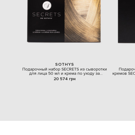
SOTHYS
Подарочный набор SECRETS из сыворотки
Подаро
для лица 50 мл и крема по уходу за
кремов SEC
глазами 15 мл
20 574 грн