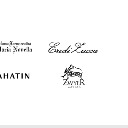
EUR
Latvia
€
EUR
Lithuania
€
EUR
Luxembourg
€
EUR
Netherlands
€
PLN
Poland
zł
EUR
Portugal
€
EUR
Romania
€
EUR