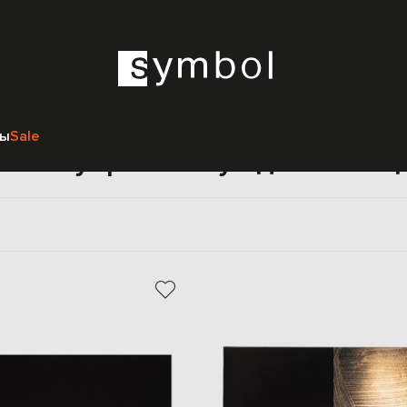
Главная
Beauty
Sothys
Женщинам
Аксессуары
ры
Sale
ксессуары Sothys для женщ