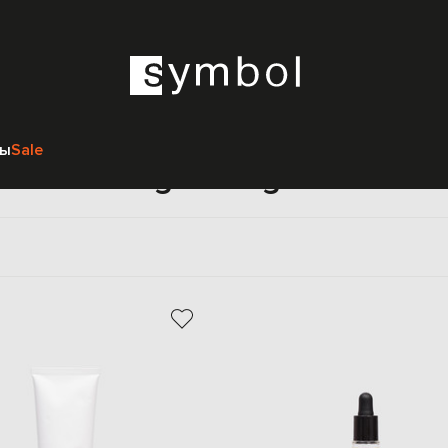
Главная
Beauty
Angela Lagana
ры
Sale
Angela Lagana