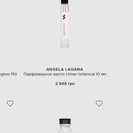
Slovakia
€
EUR
Slovenia
€
EUR
Spain
€
EUR
Sweden
€
UAH
ANGELA LAGANA
Ukraine
₴
eglow 150
Парфюмерное масло Urban botanical 10 мл
2 948 грн
EUR
Other
€