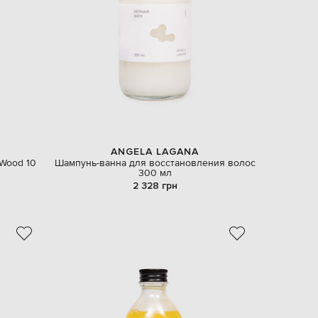
EUR
Denmark
€
EUR
Estonia
€
EUR
Finland
€
EUR
France
€
ANGELA LAGANA
Wood 10
Шампунь-ванна для восстановления волос
EUR
300 мл
Germany
€
2 328 грн
EUR
Greece
€
EUR
Hungary
€
EUR
Italy
€