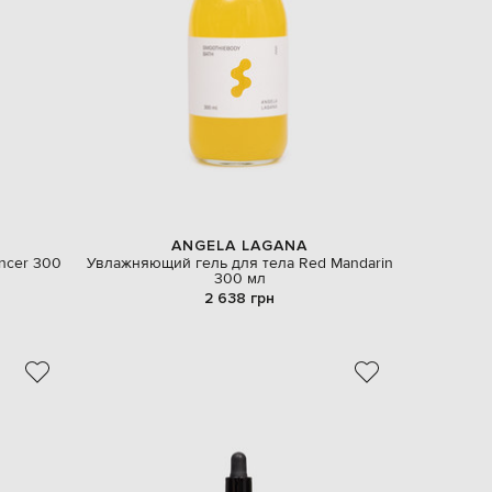
EUR
Latvia
€
EUR
Lithuania
€
EUR
Luxembourg
€
EUR
Netherlands
ANGELA LAGANA
€
ncer 300
Увлажняющий гель для тела Red Mandarin
300 мл
PLN
2 638 грн
Poland
zł
EUR
Portugal
€
EUR
Romania
€
EUR