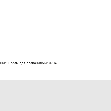
Italy
€
EUR
Latvia
€
EUR
Lithuania
€
EUR
Luxembourg
€
EUR
Netherlands
€
 Синие шорты для плавания
MW817043
PLN
Poland
zł
EUR
Portugal
€
EUR
Romania
€