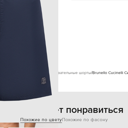
чехол для хранения
эластичный пояс на шнурке
й накладной карман на липучке
ручная стирка, сухая чистка
187 см
М
86 см
94 см
i
Одежда
Пляжная одежда
Плавательные шорты
Brunello Cucinelli
Также может понравиться
Похожие по цвету
Похожие по фасону