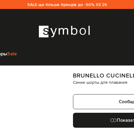
SALE ще більше брендів до -50% SS`26
i
Одежда
Пляжная одежда
Плавательные шорты
Brunello Cucinelli
ары
Sale
Код товара:
324772
BRUNELLO CUCINEL
Синие шорты для плавания
Сообщ
Показа