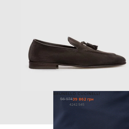
BRUNELLO CUCINELLI
56 974
39 862 грн
42
42.5
45