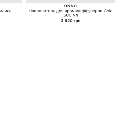
ONNO
илиса
Наполнитель для аромадиффузоров Gold
Синее
500 мл
3 620 грн