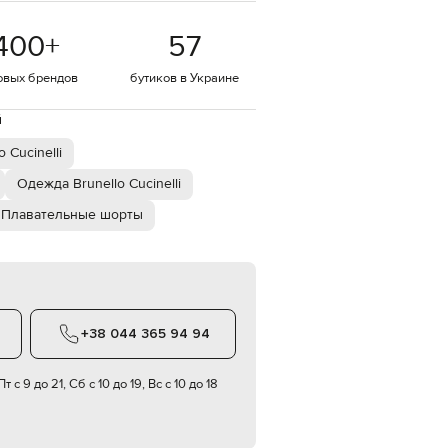
EUR
400
+
57
Denmark
€
овых брендов
бутиков в Украине
EUR
Estonia
€
й
EUR
 Cucinelli
Finland
€
Одежда Brunello Cucinelli
EUR
Плавательные шорты
France
€
EUR
Germany
€
EUR
+38 044 365 94 94
Greece
€
т с 9 до 21, Сб с 10 до 19, Вс с 10 до 18
EUR
Hungary
€
EUR