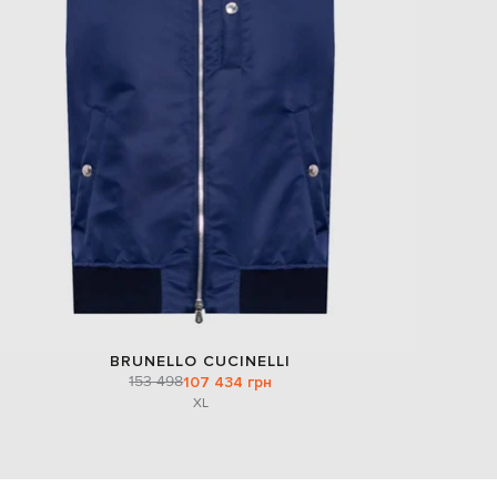
BRUNELLO CUCINELLI
153 498
107 434 грн
XL