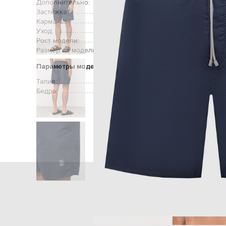
Дополнительно:
Застежка:
Карманы:
два кармана в боковых швах, задни
Уход:
Рост модели:
Размер на модели:
Параметры модели
Талия:
Бедра:
Главная
Мужчинам
Brunello Cucinell