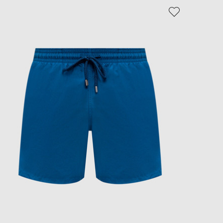
EUR
NEW
Slovakia
- 49%
€
EUR
Slovenia
€
EUR
Spain
€
EUR
Sweden
€
UAH
Ukraine
₴
EUR
Other
€