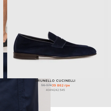
BRUNELLO CUCINELLI
56 974
39 862 грн
40
41
42
42.5
45