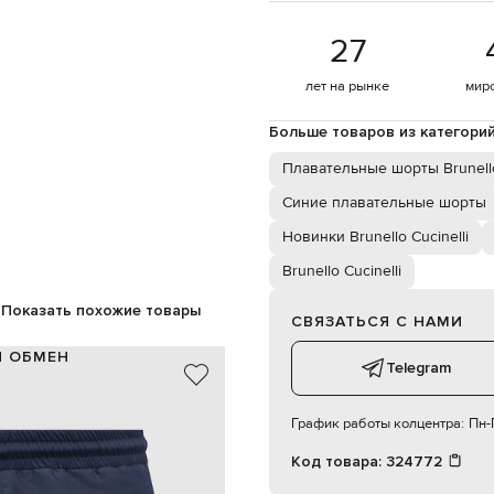
27
лет на рынке
мир
Больше товаров из категори
Плавательные шорты Brunello
Синие плавательные шорты
Новинки Brunello Cucinelli
Brunello Cucinelli
Показать похожие товары
СВЯЗАТЬСЯ С НАМИ
И ОБМЕН
Telegram
100% полиэстер
100% полиамид
График работы колцентра:
Пн-П
Италия
синий
Код товара:
324772
вышивка эмблемы