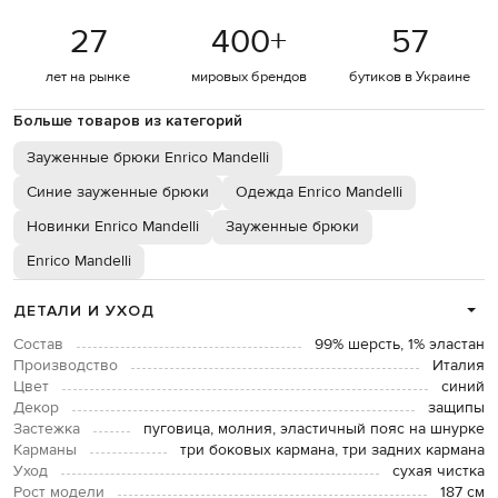
27
400
+
57
лет на рынке
мировых брендов
бутиков в Украине
Больше товаров из категорий
Зауженные брюки Enrico Mandelli
Синие зауженные брюки
Одежда Enrico Mandelli
Новинки Enrico Mandelli
Зауженные брюки
Enrico Mandelli
ДЕТАЛИ И УХОД
Состав
99% шерсть, 1% эластан
Производство
Италия
Цвет
синий
Декор
защипы
Застежка
пуговица, молния, эластичный пояс на шнурке
Карманы
три боковых кармана, три задних кармана
Уход
сухая чистка
Рост модели
187 см