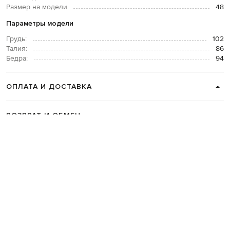
Размер на модели
48
Параметры модели
Грудь:
102
Талия:
86
Бедра:
94
ОПЛАТА И ДОСТАВКА
ВОЗВРАТ И ОБМЕН
СВЯЗАТЬСЯ С НАМИ
Telegram
+38 044 365 94 94
График работы колцентра:
Пн-Пт с 9 до 21, Сб с 10 до 19, Вс с 10
до 18