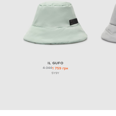
IL GUFO
4 344
1 759 грн
5Y
9Y