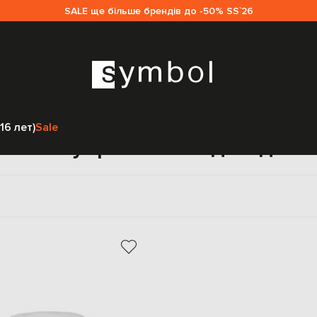
SALE ще більше брендів до -50% SS`26
Главная
Sale детям
Il Gufo
Аксессуары
16 лет)
Sale
Аксессуары Il Gufo для дете