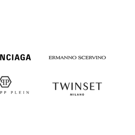
Italy
€
EUR
Latvia
€
EUR
Lithuania
€
EUR
Luxembourg
€
EUR
Netherlands
€
PLN
Poland
zł
EUR
Portugal
€
EUR
Romania
€