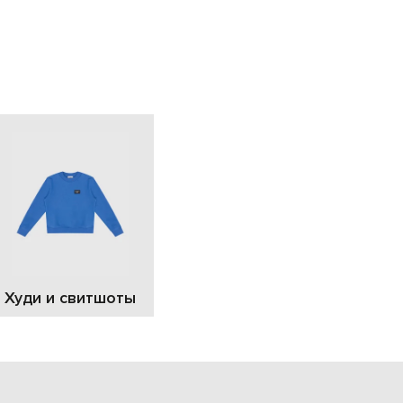
EUR
Slovakia
€
EUR
Slovenia
€
EUR
Spain
€
EUR
Sweden
€
UAH
Ukraine
₴
EUR
Other
Худи и свитшоты
€