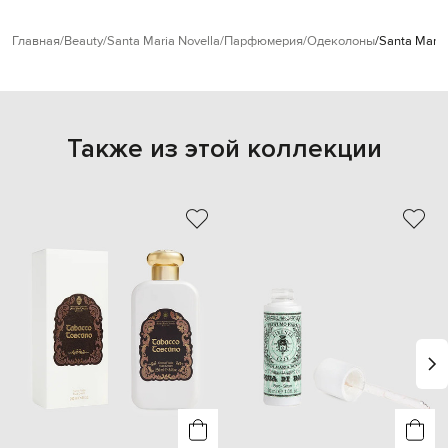
Главная
Beauty
Santa Maria Novella
Парфюмерия
Одеколоны
Santa Maria
Также из этой коллекции