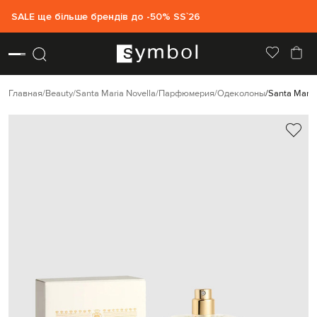
SALE ще більше брендів до -50% SS`26
Главная
Beauty
Santa Maria Novella
Парфюмерия
Одеколоны
Santa Maria