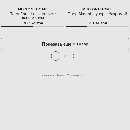
MISSONI HOME
MISSONI HOME
Плед Forest с шерстью и
Плед Margot в узор с бахромой
кашемиром
20 164 грн
51 184 грн
Показать еще
31 товар
1
2
Главная
Home
Missoni Home