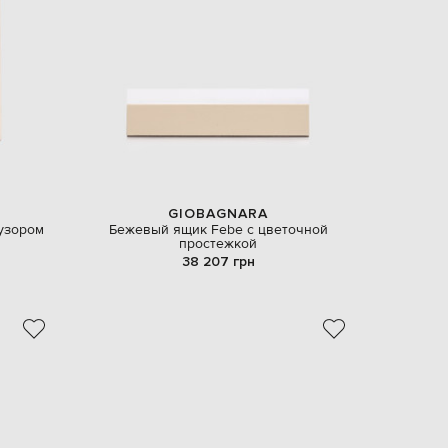
EUR
Denmark
€
EUR
Estonia
€
EUR
Finland
€
EUR
France
€
GIOBAGNARA
узором
Бежевый ящик Febe с цветочной
EUR
простежкой
Germany
€
38 207 грн
EUR
Greece
€
EUR
Hungary
€
EUR
Italy
€