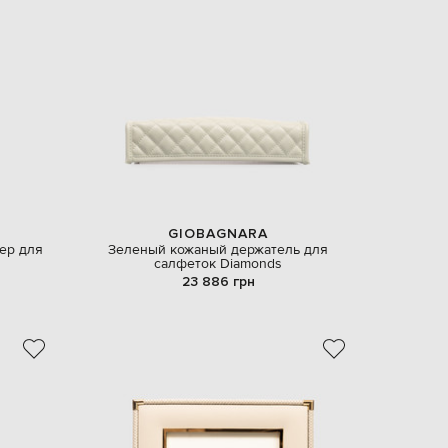
Slovakia
€
EUR
Slovenia
€
EUR
Spain
€
EUR
Sweden
€
UAH
GIOBAGNARA
Ukraine
₴
ер для
Зеленый кожаный держатель для
салфеток Diamonds
23 886 грн
EUR
Other
€