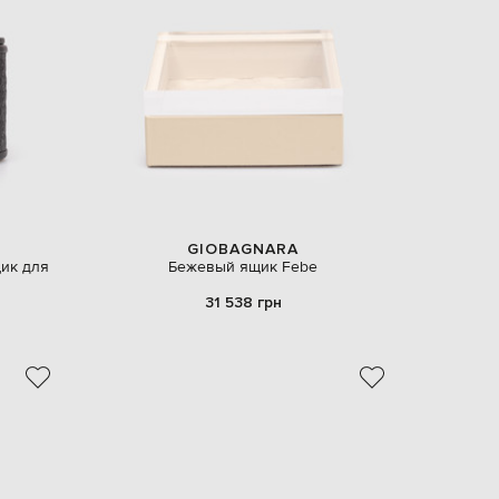
EUR
Latvia
€
EUR
Lithuania
€
EUR
Luxembourg
€
EUR
Netherlands
GIOBAGNARA
€
ик для
Бежевый ящик Febe
PLN
31 538 грн
Poland
zł
EUR
Portugal
€
EUR
Romania
€
EUR