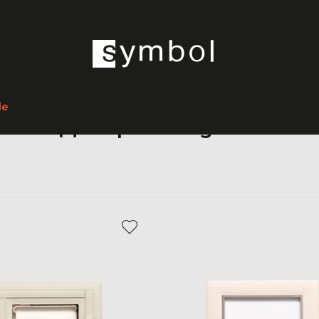
Главная
Home
Giobagnara
Предметы интерьера
Декор
le
Декор Giobagnara