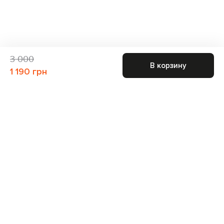
3 000
В корзину
1 190 грн
Присоединяйтесь к нам и получите доступ к
закрытым распродажам
Для неё
Для него