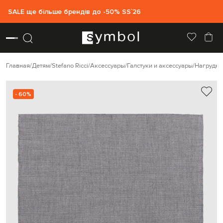
SALE ще більше брендів до -50% SS`26
Главная
Детям
Stefano Ricci
Аксессуары
Галстуки и аксессуары
Нагрудны
- 60%