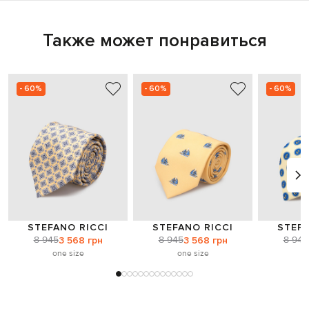
Также может понравиться
- 60%
- 60%
- 60%
STEFANO RICCI
STEFANO RICCI
STEFA
8 945
8 945
8 945
3 568 грн
3 568 грн
one size
one size
o