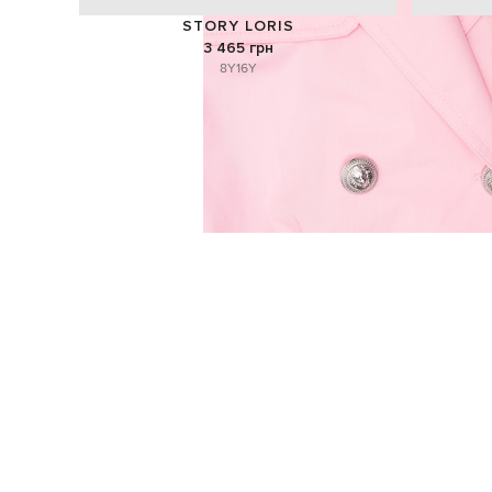
STORY LORIS
3 465 грн
8Y
16Y