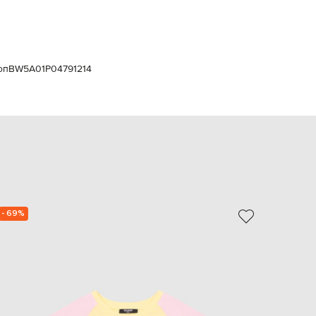
Italy
€
EUR
Latvia
€
оп
BW5A01P04791214
EUR
Lithuania
€
EUR
Luxembourg
€
EUR
Netherlands
€
PLN
Poland
- 69%
- 69%
zł
EUR
Portugal
€
EUR
Romania
€