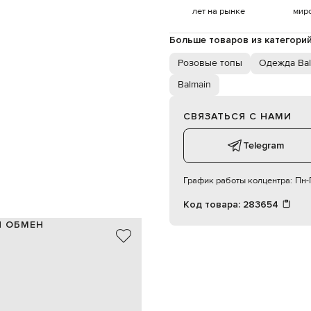
лет на рынке
мир
Больше товаров из категори
Розовые топы
Одежда Bal
Balmain
СВЯЗАТЬСЯ С НАМИ
Telegram
График работы колцентра:
Пн-П
Код товара:
283654
И ОБМЕН
100% хлопок
розовый
рендовая фурнитура Chain Lion
пуговицы
девочка