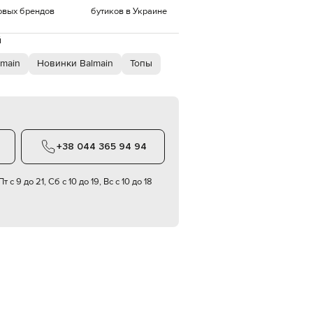
овых брендов
бутиков в Украине
EUR
Denmark
€
й
main
Новинки Balmain
Топы
EUR
Estonia
€
EUR
Finland
€
EUR
+38 044 365 94 94
France
€
т с 9 до 21, Сб с 10 до 19, Вс с 10 до 18
EUR
Germany
€
EUR
Greece
€
EUR
Hungary
€
EUR