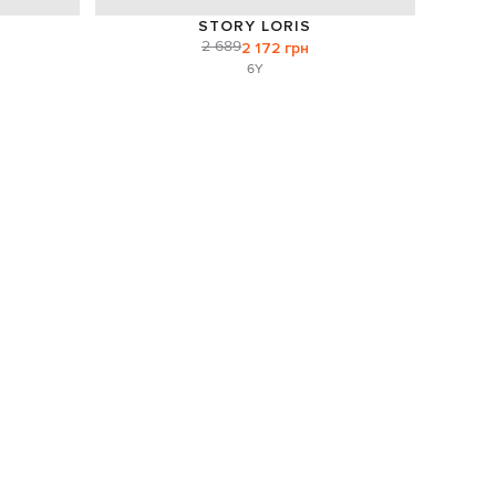
STORY LORIS
2 689
2 172 грн
6Y