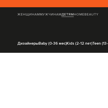
ЖЕНЩИНАМ
МУЖЧИНАМ
ДЕТЯМ
HOME
BEAUTY
Главная
Детям
Balm
Дизайнеры
Baby (0-36 мес)
Kids (2-12 лет)
Teen (13-