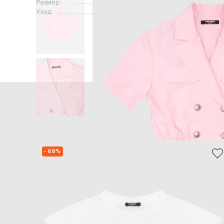
Размер:
Уход:
ручная или
Главная
Детям
Balm
- 69%