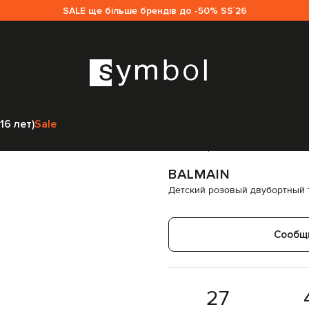
SALE ще більше брендів до -50% SS`26
ain
Одежда
Футболки
Топы
Balmain Детский розовый двубортный т
16 лет)
Sale
Код товара:
283654
BALMAIN
Детский розовый двубортный 
Сообщ
27