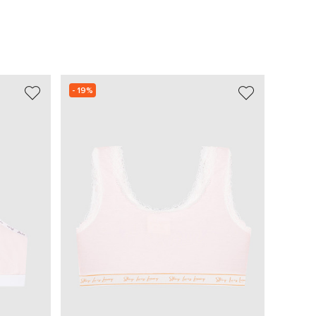
- 19%