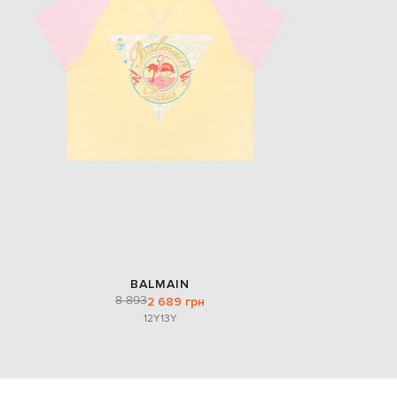
EUR
Slovakia
€
EUR
Slovenia
€
EUR
Spain
€
EUR
Sweden
€
UAH
Ukraine
₴
EUR
BALMAIN
Other
€
8 893
2 689 грн
12Y
13Y