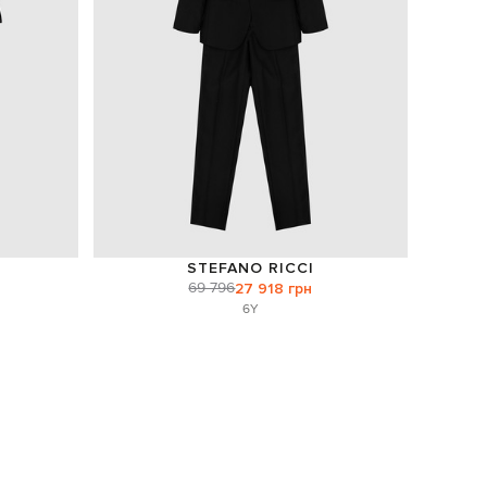
STEFANO RICCI
69 796
27 918 грн
6Y