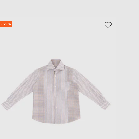
EUR
Slovakia
€
- 59%
- 59%
EUR
Slovenia
€
EUR
Spain
€
EUR
Sweden
€
UAH
Ukraine
₴
EUR
Other
€