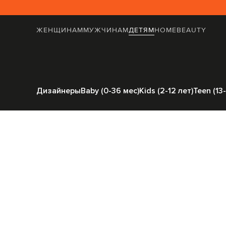
ЖЕНЩИНАМ
МУЖЧИНАМ
ДЕТЯМ
HOME
BEAUTY
Главная
Детям
Stefano 
Дизайнеры
Baby (0-36 мес)
Kids (2-12 лет)
Teen (13-