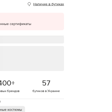
Наличие в бутиках
EUR
Denmark
€
EUR
онные сертификаты
Estonia
€
EUR
Finland
€
EUR
France
€
EUR
Germany
€
400
+
57
EUR
Greece
€
овых брендов
бутиков в Украине
EUR
Hungary
й
€
ные костюмы
EUR