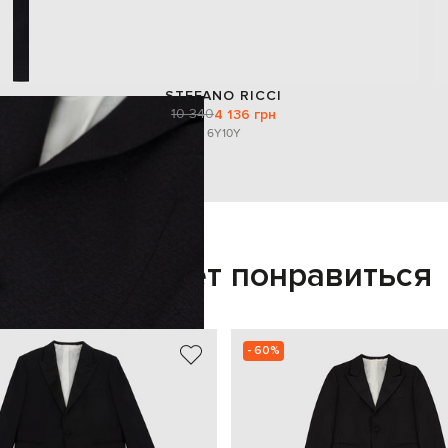
STEFANO RICCI
10 340
4 136 грн
6Y
10Y
Также может понравиться
- 60%