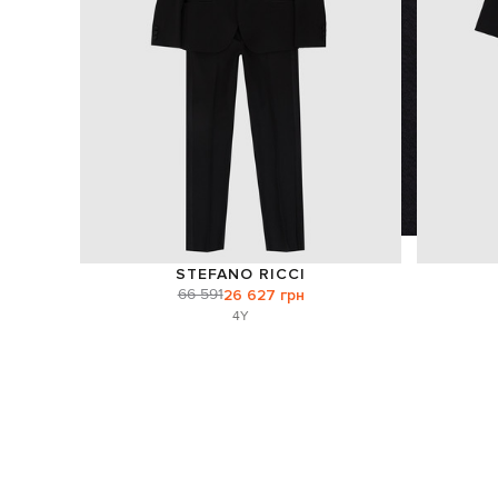
STEFANO RICCI
66 591
26 627 грн
4Y