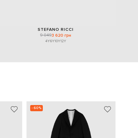
STEFANO RICCI
9 049
3 620 грн
4Y
6Y
10Y
12Y
- 60%
- 60%