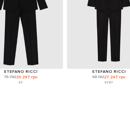
STEFANO RICCI
STEFANO RICCI
75 742
68 142
30 297 грн
27 247 грн
4Y
4Y
8Y