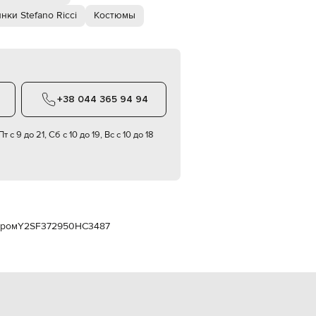
Italy
€
нки Stefano Ricci
Костюмы
EUR
Latvia
€
EUR
Lithuania
€
+38 044 365 94 94
EUR
Luxembourg
т с 9 до 21, Сб с 10 до 19, Вс с 10 до 18
€
EUR
Netherlands
€
PLN
Poland
zł
ором
Y2SF372950HC3487
EUR
Portugal
€
EUR
Romania
€