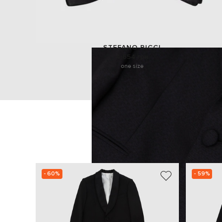
STEFANO RICCI
4 654 грн
one size
- 60%
- 59%