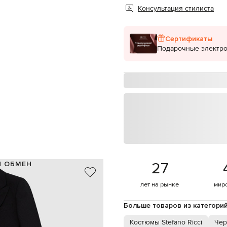
Консультация стилиста
Сертификаты
Подарочные электр
27
И ОБМЕН
100% шерсть
лет на рынке
мир
62% полиамид, 38% шелк
Италия
Больше товаров из категори
черный
шлицы, узор
Костюмы Stefano Ricci
Чер