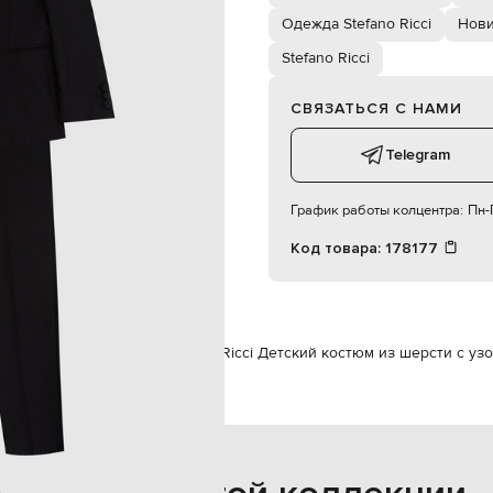
пуговица / молния, пуговица
Одежда Stefano Ricci
Нови
два кармана сзади на пуговицах
мальчик
Stefano Ricci
6Y
сухая чистка
СВЯЗАТЬСЯ С НАМИ
Telegram
График работы колцентра:
Пн-П
Код товара:
178177
Ricci
Одежда
Костюмы
Stefano Ricci Детский костюм из шерсти с уз