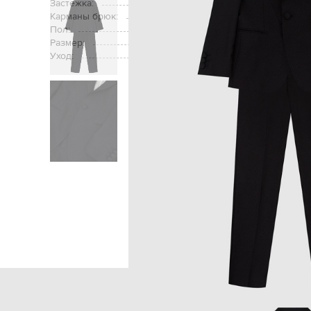
Застежка:
Карманы брюк:
два кармана в боковых швах, 
Пол:
Размер:
Уход:
Главная
Детям
Stefano 