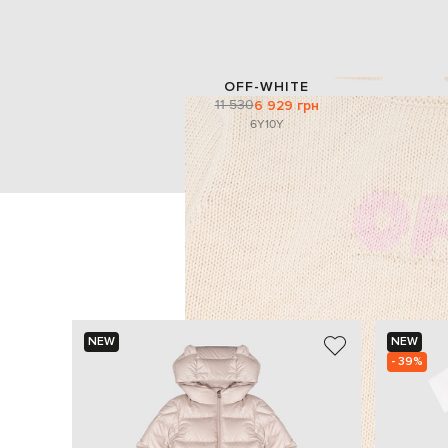
OFF-WHITE
11 530
6 929 грн
6Y
10Y
NEW
NEW
- 39%