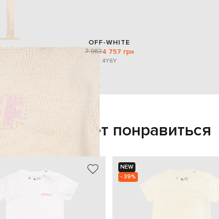
OFF-WHITE
7 963
4 757 грн
4Y
6Y
Также может понравиться
NEW
- 39%