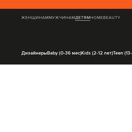
ЖЕНЩИНАМ
МУЖЧИНАМ
ДЕТЯМ
HOME
BEAUTY
Главная
Детям
Off-White
О
Дизайнеры
Baby (0-36 мес)
Kids (2-12 лет)
Teen (13-