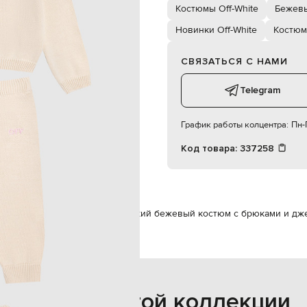
пуговицы, эластичный пояс
Костюмы Off-White
Бежев
мальчик / девочка
9/12М
Новинки Off-White
Костю
ручная стирка, сухая чистка
СВЯЗАТЬСЯ С НАМИ
Telegram
График работы колцентра:
Пн-П
Код товара:
337258
дежда
Костюмы
Off-White Детский бежевый костюм с брюками и д
Также из этой коллекции