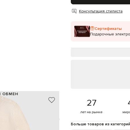
Консультация стилиста
Сертификаты
Подарочные электр
И ОБМЕН
27
100% хлопок
Португалия
лет на рынке
мир
бежевый, розовый
типа Off, вышивка логотипа Off
Больше товаров из категори
в наборе два изделия