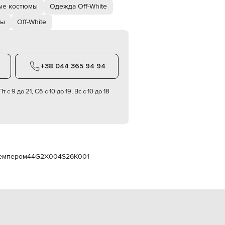
Italy
ые костюмы
Одежда Off-White
€
мы
Off-White
EUR
Latvia
€
EUR
Lithuania
+38 044 365 94 94
€
EUR
т с 9 до 21, Сб с 10 до 19, Вс с 10 до 18
Luxembourg
€
EUR
Netherlands
€
PLN
Poland
жемпером
44G2X004S26K001
zł
EUR
Portugal
€
EUR
Romania
€