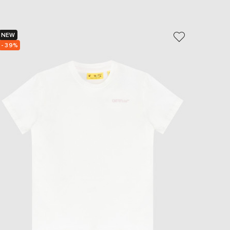
EUR
Slovakia
€
NEW
NEW
EUR
- 39%
- 39%
Slovenia
€
EUR
Spain
€
EUR
Sweden
€
UAH
Ukraine
₴
EUR
Other
€