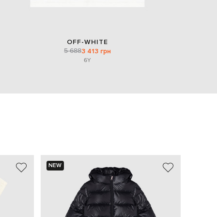
OFF-WHITE
5 688
3 413 грн
6Y
NEW