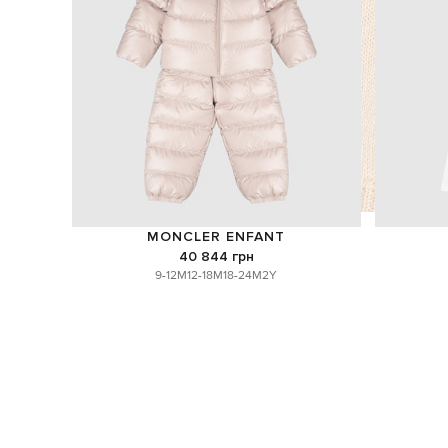
MONCLER ENFANT
40 844 грн
9-12M
12-18M
18-24M
2Y