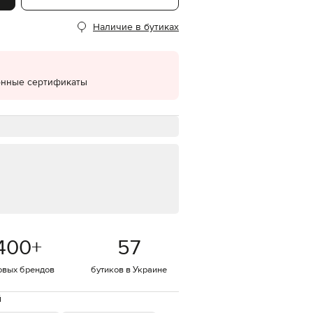
EUR
Наличие в бутиках
Denmark
€
EUR
Estonia
€
онные сертификаты
EUR
Finland
€
EUR
France
€
EUR
Germany
€
EUR
Greece
400
+
57
€
EUR
овых брендов
бутиков в Украине
Hungary
€
й
EUR