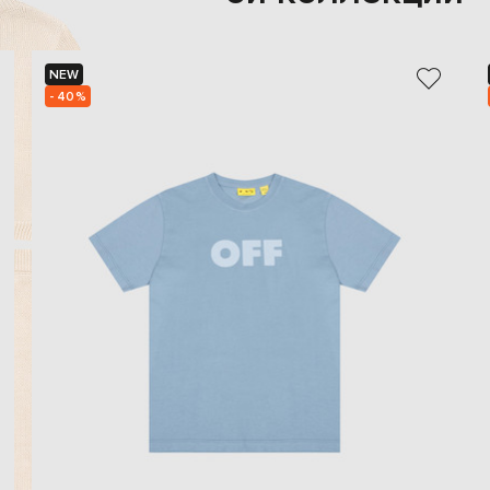
NEW
- 40%