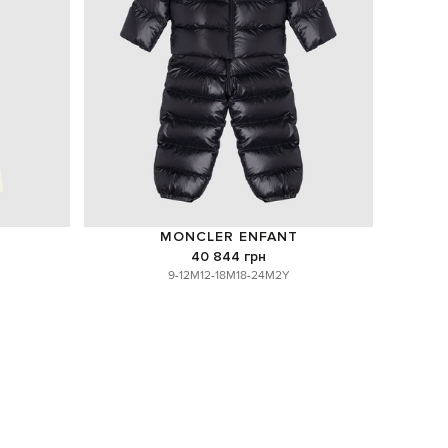
MONCLER ENFANT
40 844 грн
9-12M
12-18M
18-24M
2Y