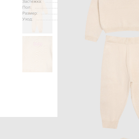
Застежка:
Пол:
Размер:
Уход:
Главная
Детям
Off-White
О