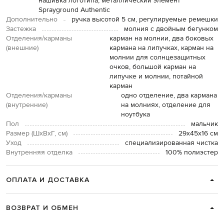
нашивка логотипа, металлический элемент
Sprayground Authentic
Дополнительно
ручка высотой 5 см, регулируемые ремешки
Застежка
молния с двойным бегунком
Отделения/карманы
карман на молнии, два боковых
(внешние)
кармана на липучках, карман на
молнии для солнцезащитных
очков, большой карман на
липучке и молнии, потайной
карман
Отделения/карманы
одно отделение, два кармана
(внутренние)
на молниях, отделение для
ноутбука
Пол
мальчик
Размер (ШхВхГ, см)
29х45х16 см
Уход
специализированная чистка
Внутренняя отделка
100% полиэстер
ОПЛАТА И ДОСТАВКА
ВОЗВРАТ И ОБМЕН