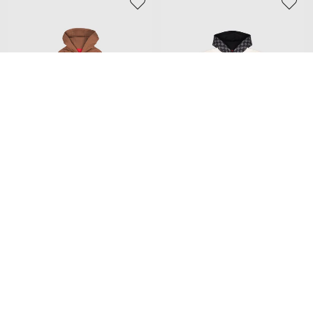
SPRAYGROUND
SPRAYGROUND
9 447 грн
9 447 грн
12Y
14Y
Также может понравиться