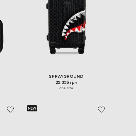
EUR
Slovakia
€
EUR
Slovenia
€
EUR
Spain
€
EUR
Sweden
€
SPRAYGROUND
UAH
Ukraine
22 335 грн
₴
one size
EUR
Other
€
NEW