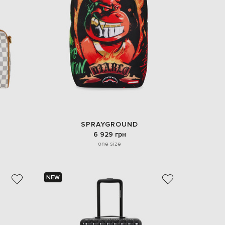
Italy
€
EUR
Latvia
€
EUR
Lithuania
€
EUR
Luxembourg
€
EUR
Netherlands
SPRAYGROUND
€
6 929 грн
one size
PLN
Poland
zł
EUR
NEW
Portugal
€
EUR
Romania
€