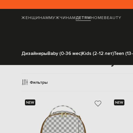
ЖЕНЩИНАМ
МУЖЧИНАМ
ДЕТЯМ
HOME
BEAUTY
Дизайнеры
Baby (0-36 мес)
Kids (2-12 лет)
Teen (13-
Сумки
Фильтры
NEW
NEW