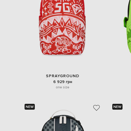
SPRAYGROUND
6 929 грн
one size
NEW
NEW