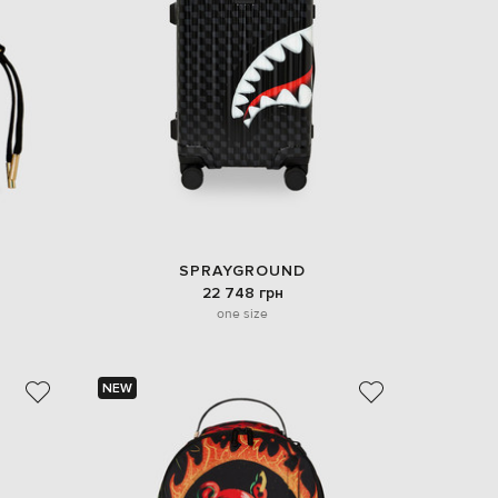
EUR
Denmark
€
EUR
Estonia
€
EUR
Finland
€
EUR
France
€
SPRAYGROUND
22 748 грн
EUR
Germany
one size
€
EUR
Greece
€
NEW
EUR
Hungary
€
EUR