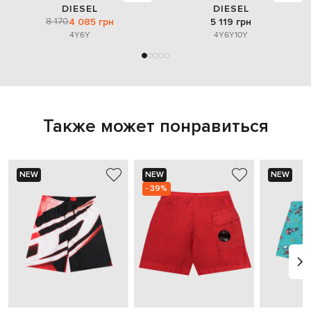
DIESEL
DIESEL
8 170
4 085 грн
5 119 грн
4Y
6Y
4Y
6Y
10Y
Также может понравиться
NEW
NEW
NEW
- 39%