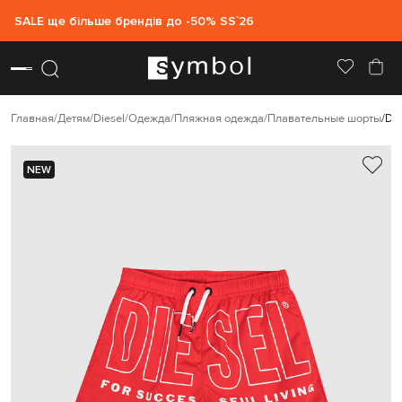
SALE ще більше брендів до -50% SS`26
Главная
Детям
Diesel
Одежда
Пляжная одежда
Плавательные шорты
Die
NEW