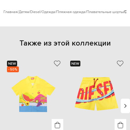
Главная
Детям
Diesel
Одежда
Пляжная одежда
Плавательные шорты
Die
Также из этой коллекции
NEW
NEW
- 50%