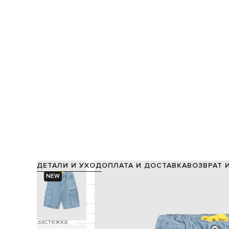
ДЕТАЛИ И УХОД
ОПЛАТА И ДОСТАВКА
ВОЗВРАТ 
NEW
Состав:
Производство:
Цвет:
Декор:
принт логотипа патч 
Застежка:
элас