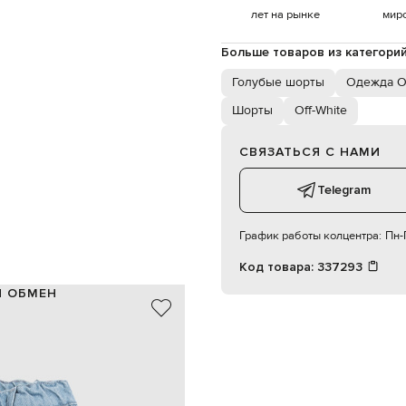
лет на рынке
мир
Больше товаров из категори
Голубые шорты
Одежда Of
Шорты
Off-White
СВЯЗАТЬСЯ С НАМИ
Telegram
График работы колцентра:
Пн-П
Код товара:
337293
И ОБМЕН
100% хлопок
Португалия
голубой, белый
логотипа брендовый принт Diag
тичный пояс, пуговица, молния