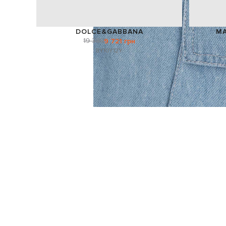
DOLCE&GABBANA
MA
19 389
9 721 грн
8Y
10Y
12Y