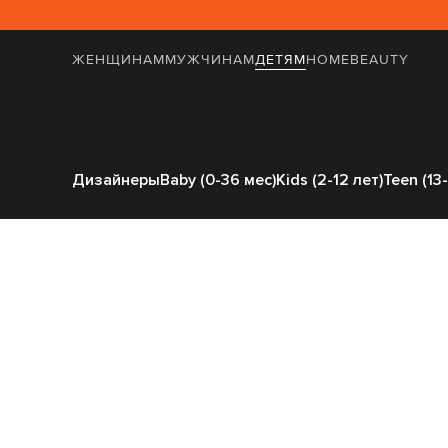
ЖЕНЩИНАМ
МУЖЧИНАМ
ДЕТЯМ
HOME
BEAUTY
Главная
Детям
Off
Дизайнеры
Baby (0-36 мес)
Kids (2-12 лет)
Teen (13-