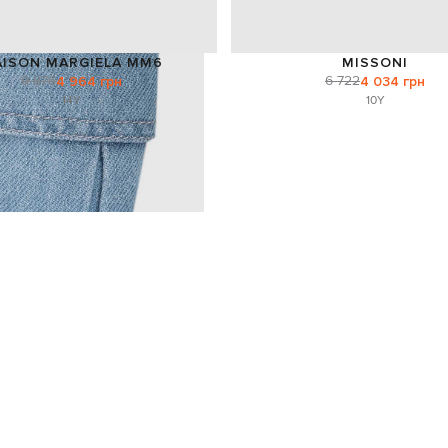
ISON MARGIELA MM6
MISSONI
9 876
6 722
4 964 грн
4 034 грн
14Y
10Y