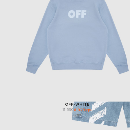
OFF-WHITE
11 530
6 929 грн
6Y
10Y