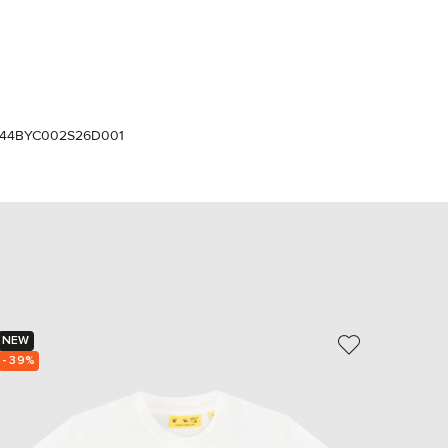
Italy
€
EUR
Latvia
€
EUR
Lithuania
44BYC002S26D001
€
EUR
Luxembourg
€
EUR
Netherlands
€
PLN
Poland
zł
NEW
NEW
EUR
Portugal
- 39%
- 39%
€
EUR
Romania
€