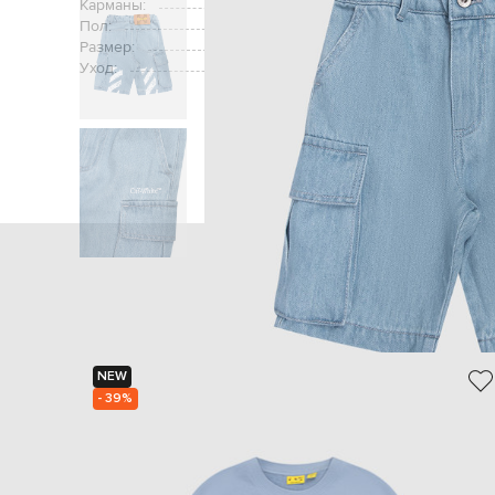
Карманы:
два боковых кармана, два 
Пол:
Размер:
Уход:
Главная
Детям
Off
NEW
- 39%