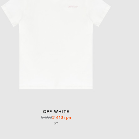
EUR
Slovakia
€
EUR
Slovenia
€
EUR
Spain
€
EUR
Sweden
€
UAH
Ukraine
₴
EUR
Other
€
OFF-WHITE
5 688
3 413 грн
6Y