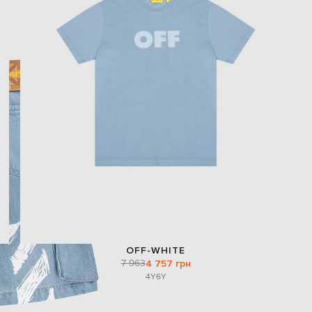
OFF-WHITE
7 963
4 757 грн
4Y
6Y