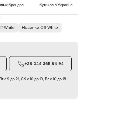
овых брендов
бутиков в Украине
EUR
Denmark
€
й
f-White
Новинки Off-White
EUR
Estonia
€
EUR
Finland
€
EUR
+38 044 365 94 94
France
€
т с 9 до 21, Сб с 10 до 19, Вс с 10 до 18
EUR
Germany
€
EUR
Greece
€
EUR
Hungary
€
EUR