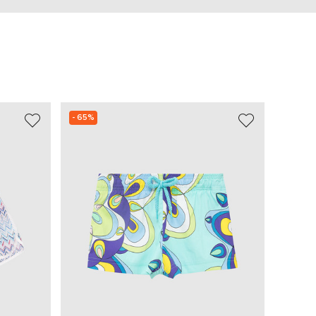
- 65%
NEW