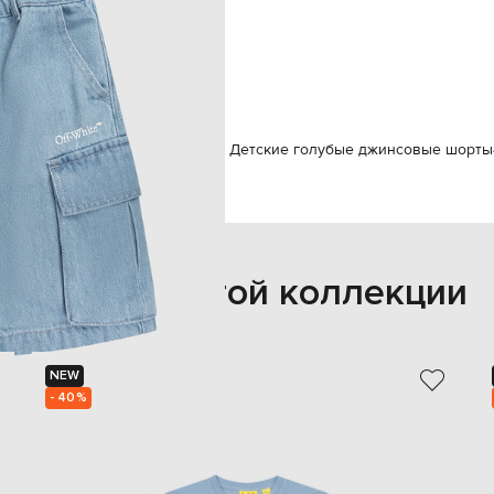
накладных кармана с клапаном.
мальчик / девочка
4
ручная или машинная стирка
-White
Одежда
Шорты
Off-White Детские голубые джинсовые шорты
Также из этой коллекции
NEW
- 40%