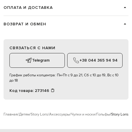
ОПЛАТА И ДОСТАВКА
ВОЗВРАТ И ОБМЕН
СВЯЗАТЬСЯ С НАМИ
Telegram
+38 044 365 94 94
График работы колцентра:
Пн-Пт с 9 до 21, Сб с 10 до 19, Вс с 10
до 18
Код товара:
273146
Главная
Детям
Story Loris
Аксессуары
Чулки и носки
Гольфы
Story Loris