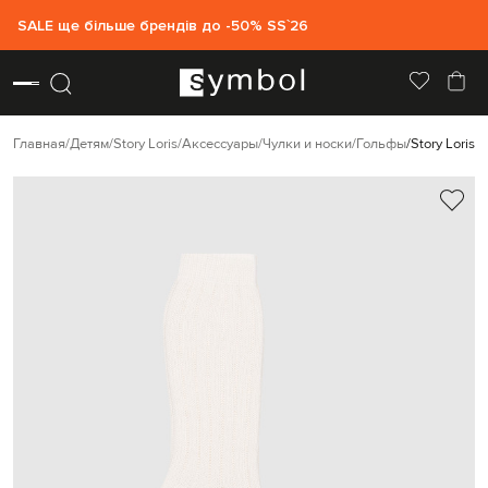
SALE ще більше брендів до -50% SS`26
Главная
Детям
Story Loris
Аксессуары
Чулки и носки
Гольфы
Story Loris