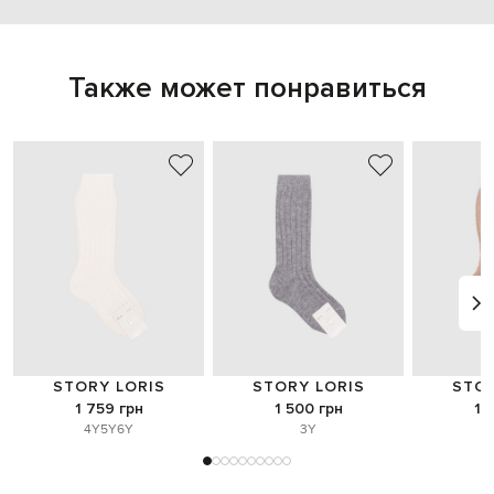
Также может понравиться
STORY LORIS
STORY LORIS
STOR
1 759 грн
1 500 грн
1 
4Y
5Y
6Y
3Y