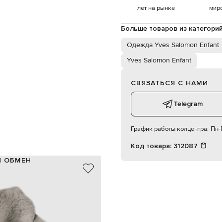
лет на рынке
мир
Больше товаров из категори
Одежда Yves Salomon Enfant
Yves Salomon Enfant
СВЯЗАТЬСЯ С НАМИ
Telegram
График работы колцентра:
Пн-П
Код товара:
312087
И ОБМЕН
мех кролика
100% шелк
Франция
серый
пуговицы