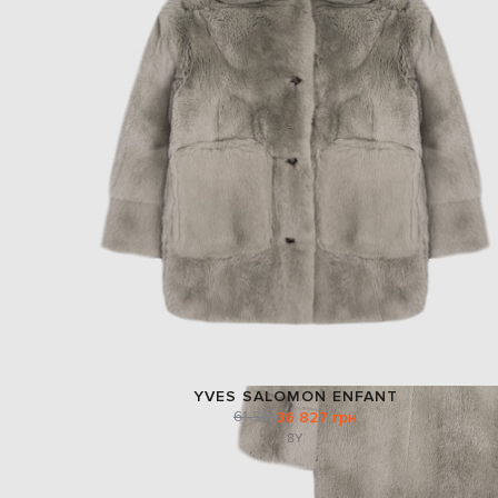
YVES SALOMON ENFANT
61 361
36 827 грн
8Y