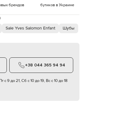
овых брендов
бутиков в Украине
EUR
Denmark
€
й
Sale Yves Salomon Enfant
Шубы
EUR
Estonia
€
EUR
Finland
€
EUR
+38 044 365 94 94
France
€
т с 9 до 21, Сб с 10 до 19, Вс с 10 до 18
EUR
Germany
€
EUR
Greece
€
EUR
Hungary
€
EUR