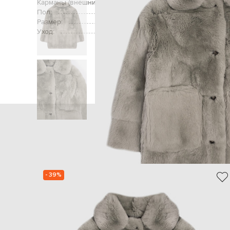
Карманы (внешние):
Пол:
Размер:
Уход:
Главная
Детям
Yves Salomon Enfant
О
- 39%