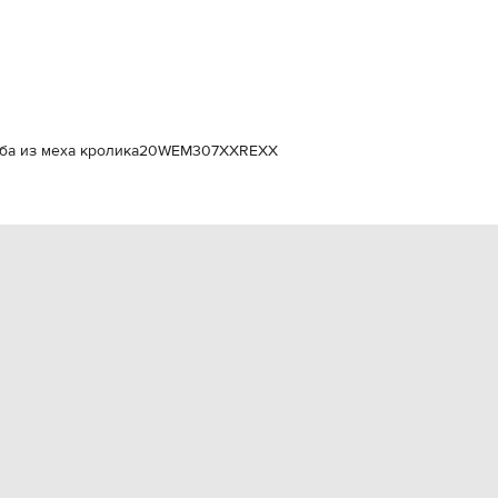
Italy
€
EUR
Latvia
€
EUR
Lithuania
ба из меха кролика
20WEM307XXREXX
€
EUR
Luxembourg
€
EUR
Netherlands
€
PLN
Poland
zł
EUR
Portugal
€
EUR
Romania
€