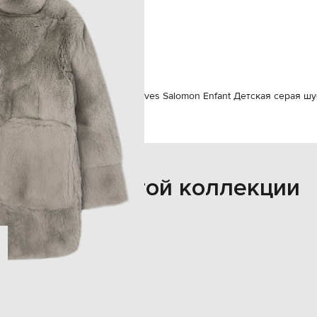
два накладных кармана
девочка
12
специализированная чистка
дежда
Верхняя одежда
Шубы
Yves Salomon Enfant Детская серая шу
Также из этой коллекции