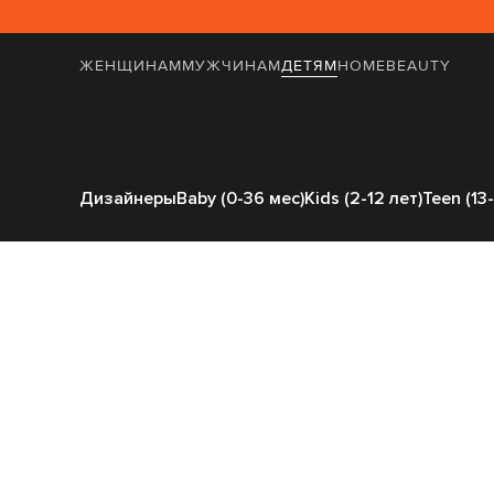
ЖЕНЩИНАМ
МУЖЧИНАМ
ДЕТЯМ
HOME
BEAUTY
Главная
Детям
Yves Salomon Enfant
О
Дизайнеры
Baby (0-36 мес)
Kids (2-12 лет)
Teen (13-