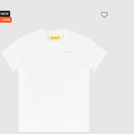
EUR
Slovakia
€
NEW
NEW
- 39%
- 39%
EUR
Slovenia
€
EUR
Spain
€
EUR
Sweden
€
UAH
Ukraine
₴
EUR
Other
€