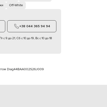
Italy
€
ки
Off-White
EUR
Latvia
€
+38 044 365 94 94
EUR
Lithuania
€
т с 9 до 21, Сб с 10 до 19, Вс с 10 до 18
EUR
Luxembourg
€
EUR
Netherlands
€
нтом Diag
44BAA002S26J009
PLN
Poland
zł
EUR
Portugal
€
EUR
Romania
€