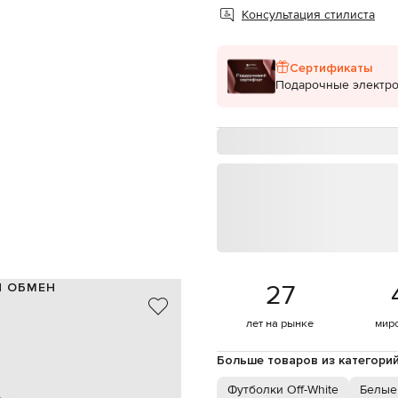
Консультация стилиста
Сертификаты
Подарочные электр
27
И ОБМЕН
100% хлопок
лет на рынке
мир
Португалия
черный, белый
Больше товаров из категори
принт логотипа, принт Diag
мальчик / девочка
Футболки Off-White
Белые