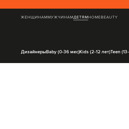
ЖЕНЩИНАМ
МУЖЧИНАМ
ДЕТЯМ
HOME
BEAUTY
Главная
Детям
Off-White
Од
Дизайнеры
Baby (0-36 мес)
Kids (2-12 лет)
Teen (13-