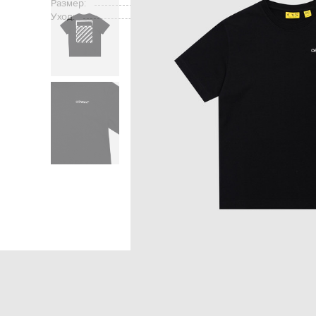
Размер:
Уход:
Главная
Детям
Off-White
Од