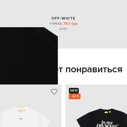
OFF-WHITE
7 963
4 757 грн
4Y
6Y
Также может понравиться
NEW
- 40%