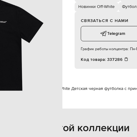
8
Новинки Off-White
Футбол
ручная или машинная стирка
СВЯЗАТЬСЯ С НАМИ
Telegram
График работы колцентра:
Пн-П
Код товара:
337286
ежда
Футболки
Футболки
Off-White Детская черная футболка с при
Также из этой коллекции