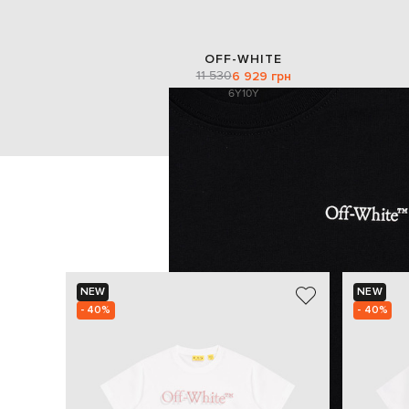
OFF-WHITE
11 530
6 929 грн
6Y
10Y
NEW
NEW
- 40%
- 40%