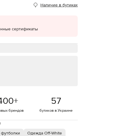
Наличие в бутиках
EUR
Denmark
€
EUR
онные сертификаты
Estonia
€
EUR
Finland
€
EUR
France
€
EUR
Germany
€
400
+
57
EUR
Greece
€
овых брендов
бутиков в Украине
EUR
Hungary
й
€
 футболки
Одежда Off-White
EUR