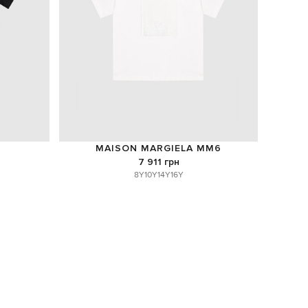
MAISON MARGIELA MM6
7 911 грн
8Y
10Y
14Y
16Y