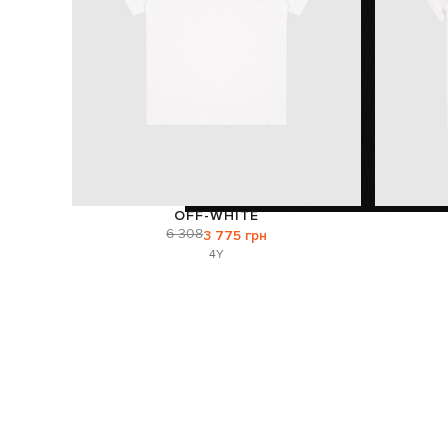
OFF-WHITE
6 308
3 775 грн
4Y