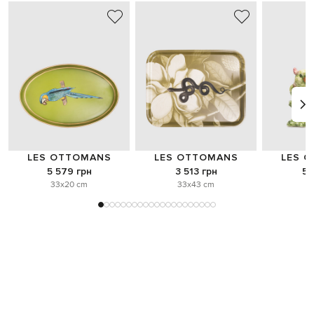
LES OTTOMANS
LES OTTOMANS
LES 
5 579 грн
3 513 грн
5 
33x20 cm
33x43 cm
o