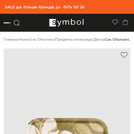
SALE ще більше брендів до -50% SS`26
Главная
Home
Les Ottomans
Предметы интерьера
Декор
Les Ottomans Д