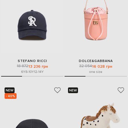
STEFANO RICCI
DOLCE&GABBANA
18 872
32 054
13 236 грн
16 028 грн
6Y
8-10Y
12-14Y
one size
NEW
NEW
- 40%