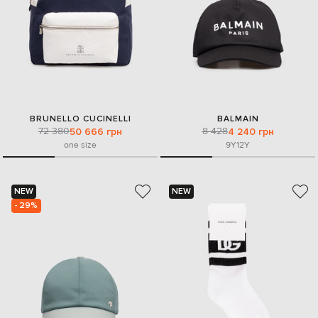
BRUNELLO CUCINELLI
BALMAIN
72 380
8 428
50 666 грн
4 240 грн
one size
9Y
12Y
NEW
NEW
- 29%