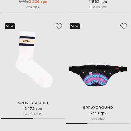
6 412
3 206 грн
1 862 грн
one size
15x5x10 cm
NEW
NEW
SPORTY & RICH
SPRAYGROUND
2 172 грн
5 119 грн
28/31
32/35
one size