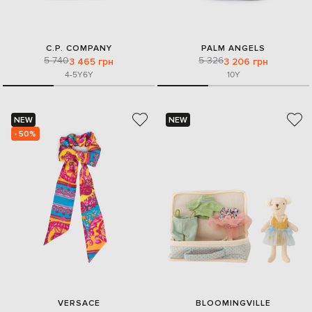
C.P. COMPANY
PALM ANGELS
5 740
5 326
3 465 грн
3 206 грн
4-5Y
6Y
10Y
NEW
NEW
- 50%
VERSACE
BLOOMINGVILLE