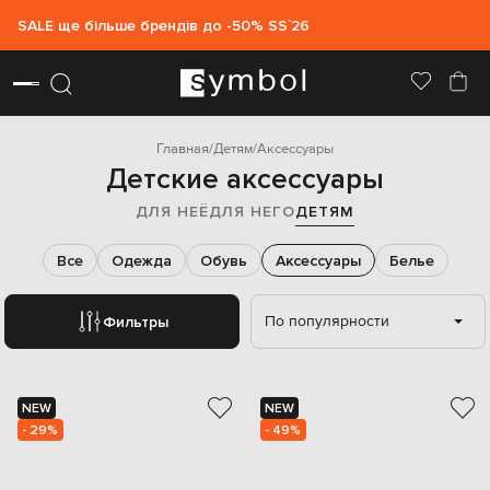
SALE ще більше брендів до -50% SS`26
Главная
Детям
Аксессуары
Детские аксессуары
ДЛЯ НЕЁ
ДЛЯ НЕГО
ДЕТЯМ
Все
Одежда
Обувь
Аксессуары
Белье
По популярности
Фильтры
NEW
NEW
- 29%
- 49%