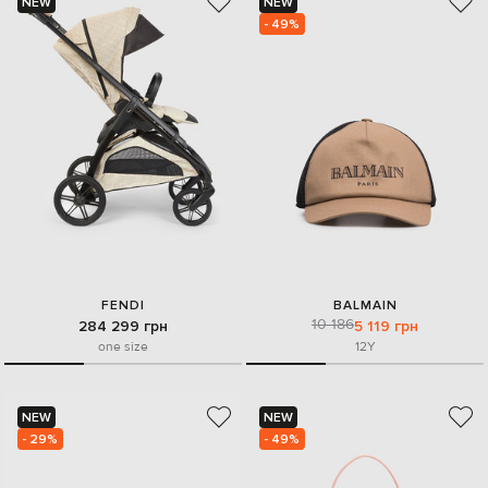
NEW
NEW
- 49%
FENDI
BALMAIN
10 186
284 299 грн
5 119 грн
one size
12Y
NEW
NEW
- 29%
- 49%