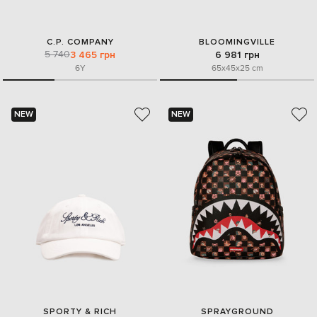
C.P. COMPANY
BLOOMINGVILLE
5 740
3 465 грн
6 981 грн
6Y
65x45x25 cm
NEW
NEW
SPORTY & RICH
SPRAYGROUND