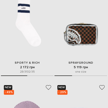
SPORTY & RICH
SPRAYGROUND
2 172 грн
5 119 грн
28/31
32/35
one size
NEW
NEW
- 49%
- 29%