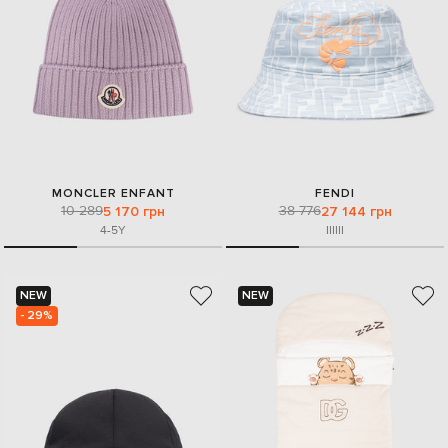
MONCLER ENFANT
FENDI
10 289
38 776
5 170 грн
27 144 грн
4-5Y
I
II
III
NEW
NEW
- 29%