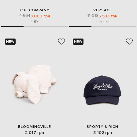
C.P. COMPANY
VERSACE
4 964
11 013
3 000 грн
5 533 грн
4-5Y
one size
NEW
NEW
BLOOMINGVILLE
SPORTY & RICH
2 017 грн
3 102 грн