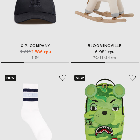
C.P. COMPANY
BLOOMINGVILLE
4 344
2 586 грн
6 981 грн
4-5Y
70x56x34 cm
NEW
NEW