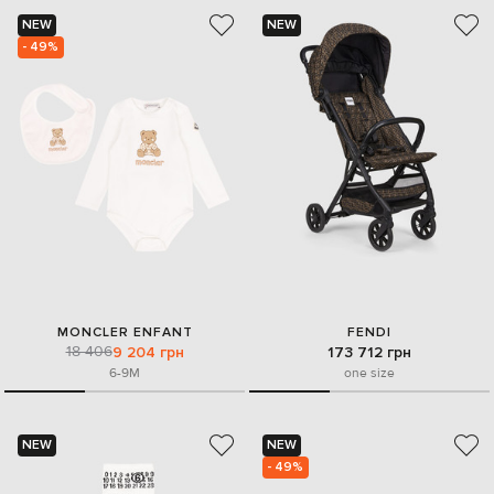
NEW
NEW
- 49%
MONCLER ENFANT
FENDI
18 406
9 204 грн
173 712 грн
6-9M
one size
NEW
NEW
- 49%