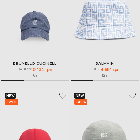
BRUNELLO CUCINELLI
BALMAIN
14 476
9 100
10 134 грн
4 551 грн
6Y
12Y
NEW
NEW
- 29%
- 49%