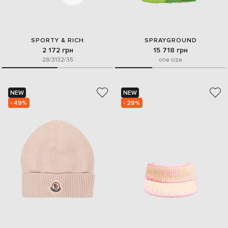
SPORTY & RICH
SPRAYGROUND
2 172 грн
15 718 грн
28/31
32/35
one size
NEW
NEW
- 49%
- 29%