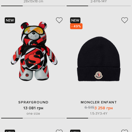
28x13x18 cm
2-6Y
6-14Y
NEW
NEW
- 49%
SPRAYGROUND
MONCLER ENFANT
6 515
13 081 грн
3 258 грн
one size
1.5-3Y
3-4Y