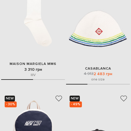
MAISON MARGIELA MM6
CASABLANCA
3 310 грн
4 913
2 483 грн
II
IV
one size
NEW
NEW
- 30%
- 49%