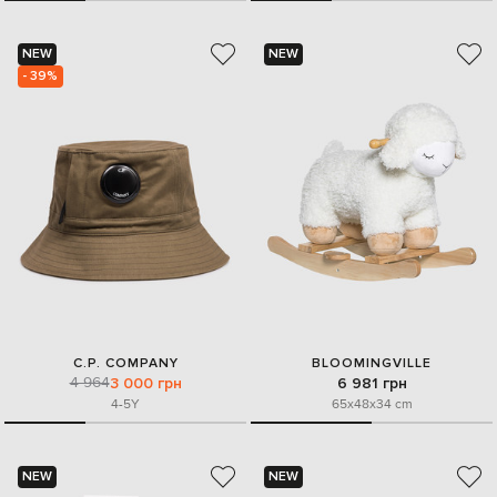
NEW
NEW
- 39%
C.P. COMPANY
BLOOMINGVILLE
4 964
3 000 грн
6 981 грн
4-5Y
65x48x34 cm
NEW
NEW