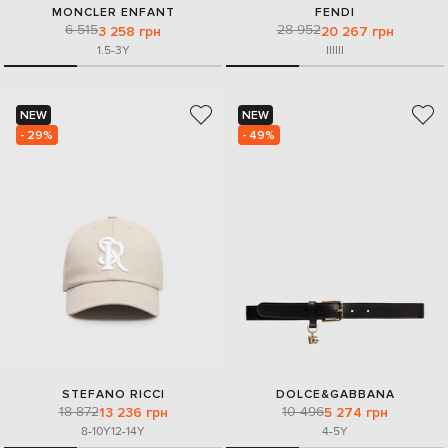
MONCLER ENFANT
FENDI
6 515
28 952
3 258 грн
20 267 грн
1.5-3Y
I
II
III
NEW
NEW
- 29%
- 49%
STEFANO RICCI
DOLCE&GABBANA
18 872
10 496
13 236 грн
5 274 грн
8-10Y
12-14Y
4-5Y