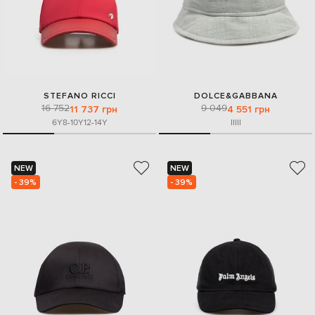
STEFANO RICCI
DOLCE&GABBANA
16 752
9 049
11 737 грн
4 551 грн
6Y
8-10Y
12-14Y
II
III
NEW
NEW
- 39%
- 39%