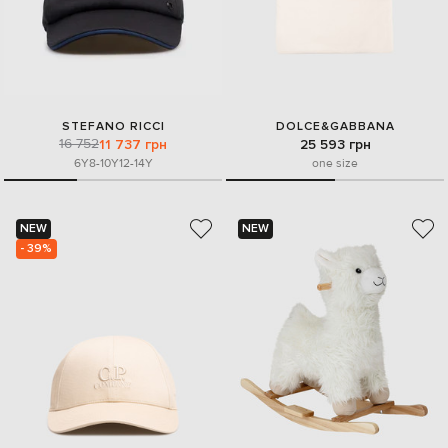
STEFANO RICCI
DOLCE&GABBANA
16 752
11 737 грн
25 593 грн
6Y
8-10Y
12-14Y
one size
NEW
NEW
- 39%