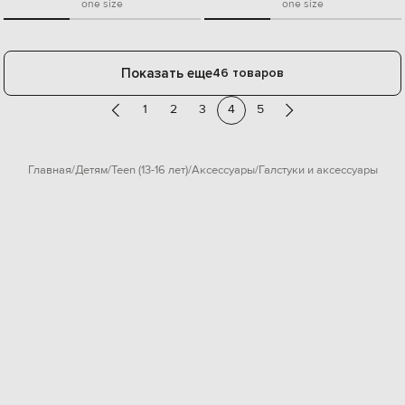
one size
one size
Показать еще
46 товаров
1
2
3
4
5
Главная
Детям
Teen (13-16 лет)
Аксессуары
Галстуки и аксессуары