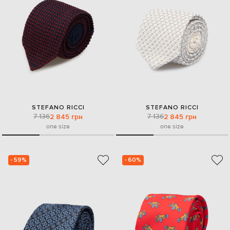
STEFANO RICCI
STEFANO RICCI
7 136
7 136
2 845 грн
2 845 грн
one size
one size
- 59%
- 60%