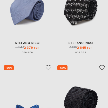
STEFANO RICCI
STEFANO RICCI
5 947
7 136
2 379 грн
2 845 грн
one size
one size
- 59%
- 60%