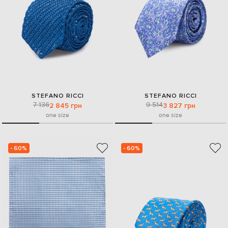
STEFANO RICCI
STEFANO RICCI
7 136
9 514
2 845 грн
3 827 грн
one size
one size
- 60%
- 60%