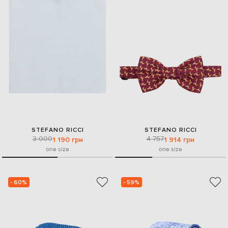
STEFANO RICCI
STEFANO RICCI
3 000
4 757
1 190 грн
1 914 грн
one size
one size
- 60%
- 59%