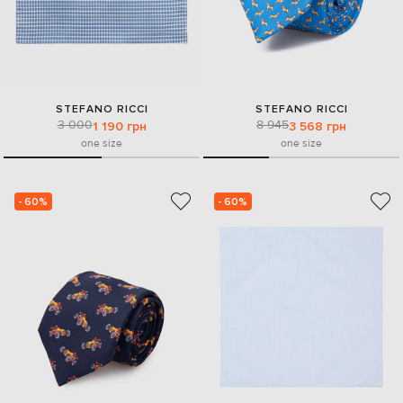
STEFANO RICCI
STEFANO RICCI
3 000
8 945
1 190 грн
3 568 грн
one size
one size
- 60%
- 60%