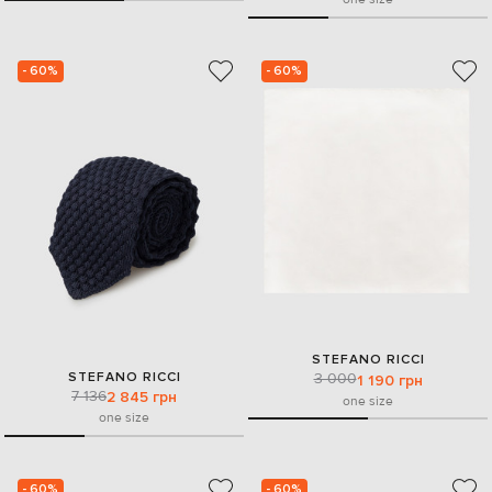
- 60%
- 60%
STEFANO RICCI
STEFANO RICCI
3 000
1 190 грн
7 136
2 845 грн
one size
one size
- 60%
- 60%