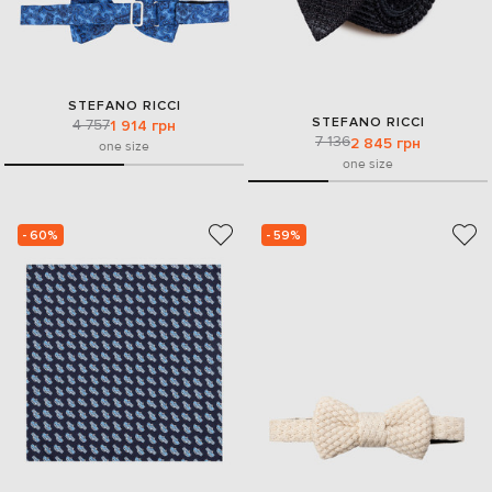
STEFANO RICCI
STEFANO RICCI
4 757
1 914 грн
7 136
2 845 грн
one size
one size
- 60%
- 59%