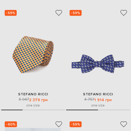
- 59%
- 59%
STEFANO RICCI
STEFANO RICCI
5 947
4 757
2 379 грн
1 914 грн
one size
one size
- 60%
- 59%