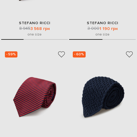
STEFANO RICCI
STEFANO RICCI
8 945
3 000
3 568 грн
1 190 грн
one size
one size
- 59%
- 60%