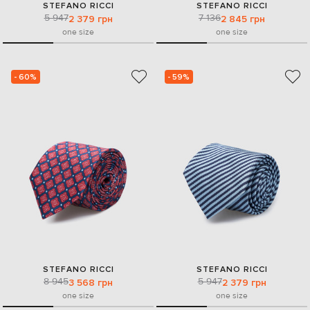
STEFANO RICCI
STEFANO RICCI
5 947
7 136
2 379 грн
2 845 грн
one size
one size
- 60%
- 59%
STEFANO RICCI
STEFANO RICCI
8 945
5 947
3 568 грн
2 379 грн
one size
one size