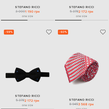
STEFANO RICCI
STEFANO RICCI
3 000
5 378
1 190 грн
2 172 грн
one size
one size
- 59%
- 60%
STEFANO RICCI
STEFANO RICCI
5 378
2 172 грн
8 945
3 568 грн
one size
one size