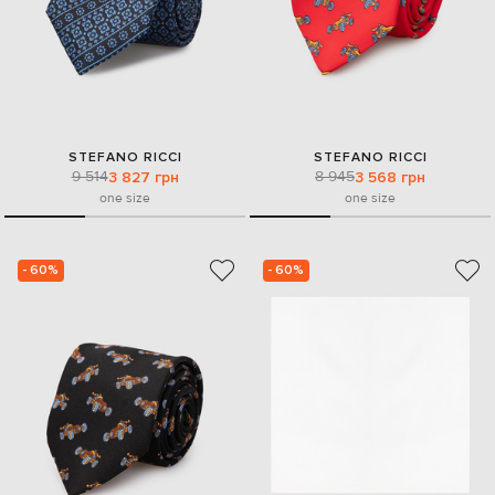
STEFANO RICCI
STEFANO RICCI
9 514
8 945
3 827 грн
3 568 грн
one size
one size
- 60%
- 60%