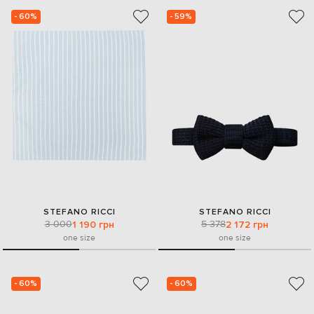
- 60%
- 59%
STEFANO RICCI
STEFANO RICCI
3 000
5 378
1 190 грн
2 172 грн
one size
one size
- 60%
- 60%