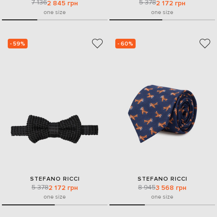
7 136
5 378
2 845 грн
2 172 грн
one size
one size
- 59%
- 60%
STEFANO RICCI
STEFANO RICCI
5 378
8 945
2 172 грн
3 568 грн
one size
one size