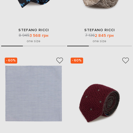
STEFANO RICCI
STEFANO RICCI
8 945
7 136
3 568 грн
2 845 грн
one size
one size
- 60%
- 60%