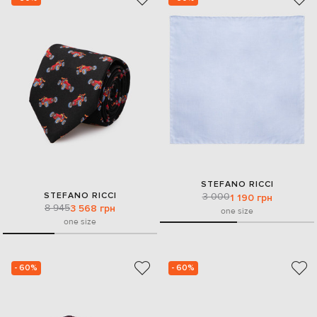
STEFANO RICCI
STEFANO RICCI
3 000
1 190 грн
8 945
3 568 грн
one size
one size
- 60%
- 60%