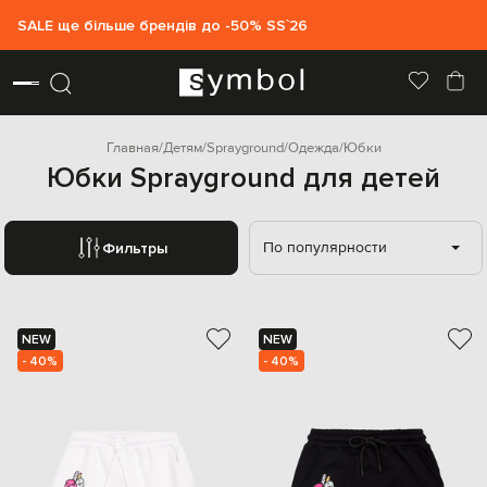
SALE ще більше брендів до -50% SS`26
Главная
Детям
Sprayground
Одежда
Юбки
Юбки Sprayground для детей
По популярности
Фильтры
NEW
NEW
- 40%
- 40%