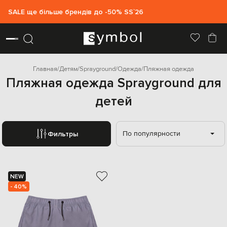
SALE ще більше брендів до -50% SS`26
Главная
Детям
Sprayground
Одежда
Пляжная одежда
Пляжная одежда Sprayground для
детей
По популярности
Фильтры
NEW
- 40%