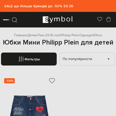
SALE ще більше брендів до -50% SS`26
Главная
Детям
Teen (13-16 лет)
Philipp Plein
Одежда
Юбки
Юбки Мини Philipp Plein для детей
По популярности
Фильтры
- 59%