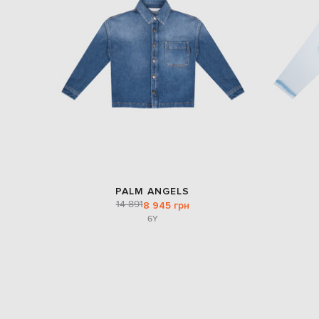
PALM ANGELS
14 891
8 945 грн
6Y