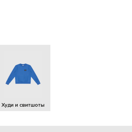
EUR
Slovakia
€
EUR
Slovenia
€
EUR
Spain
€
EUR
Sweden
€
UAH
Ukraine
₴
EUR
Other
€
Худи и свитшоты