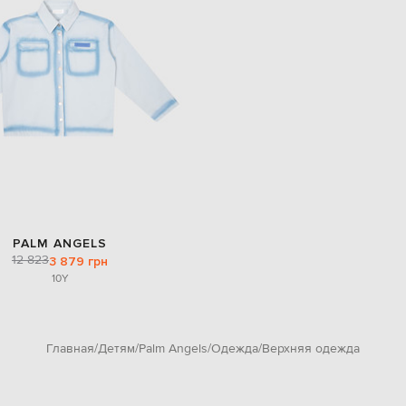
PALM ANGELS
12 823
3 879 грн
10Y
Главная
Детям
Palm Angels
Одежда
Верхняя одежда