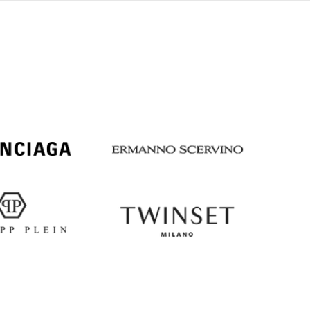
Italy
€
EUR
Latvia
€
EUR
Lithuania
€
EUR
Luxembourg
€
EUR
Netherlands
€
PLN
Poland
zł
EUR
Portugal
€
EUR
Romania
€